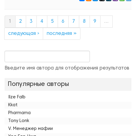
1
2
3
4
5
6
7
8
9
…
следующая ›
последняя »
Введите имя автора для отображения результатов
Популярные авторы
Ilze Falb
Kkat
Pharmama
Tony Lonk
V. Менеджер мафии