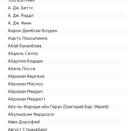
Yoo Eon-Hwa
А. Дж. Беттс
А. Дж. Риддл
А. Дж. Финн
Аарон Дембски-Боуден
Аарто Паасилинна
Абай Кунанбаев
Абдель Селлу
Абдулла Кадыри
Абель Поссе
Абрахам Вергезе
Абрахам Маслоу
Абрахам Меррит
Абрахам Мерритт
Абу-ль-Фарадж ибн Гарун (Григорий Бар-Эбрей)
Абулькасим Фирдоуси
Авва Дорофей
Август Стриндберг