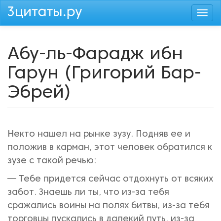
Перейти
Togg
к
navi
основному
содержанию
Абу-ль-Фарадж ибн
Гарун (Григорий Бар-
Эбрей)
Некто нашел на рынке зузу. Подняв ее и
положив в карман, этот человек обратился к
зузе с такой речью:
— Тебе придется сейчас отдохнуть от всяких
забот. Знаешь ли ты, что из-за тебя
сражались воины на полях битвы, из-за тебя
торговцы пускались в далекий путь, из-за