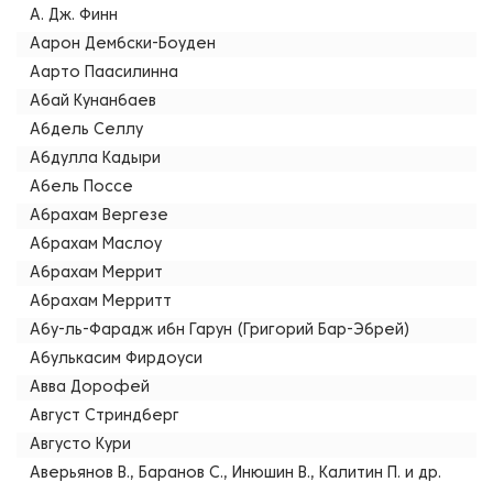
А. Дж. Финн
Аарон Дембски-Боуден
Аарто Паасилинна
Абай Кунанбаев
Абдель Селлу
Абдулла Кадыри
Абель Поссе
Абрахам Вергезе
Абрахам Маслоу
Абрахам Меррит
Абрахам Мерритт
Абу-ль-Фарадж ибн Гарун (Григорий Бар-Эбрей)
Абулькасим Фирдоуси
Авва Дорофей
Август Стриндберг
Августо Кури
Аверьянов В., Баранов С., Инюшин В., Калитин П. и др.