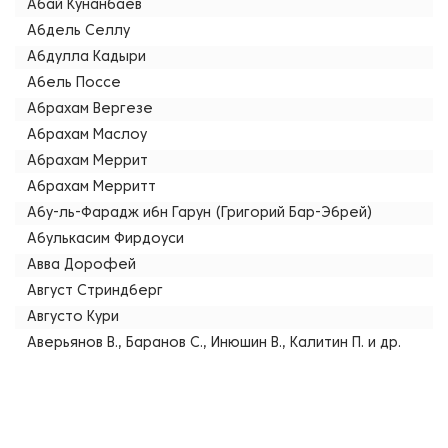
Абай Кунанбаев
Абдель Селлу
Абдулла Кадыри
Абель Поссе
Абрахам Вергезе
Абрахам Маслоу
Абрахам Меррит
Абрахам Мерритт
Абу-ль-Фарадж ибн Гарун (Григорий Бар-Эбрей)
Абулькасим Фирдоуси
Авва Дорофей
Август Стриндберг
Августо Кури
Аверьянов В., Баранов С., Инюшин В., Калитин П. и др.