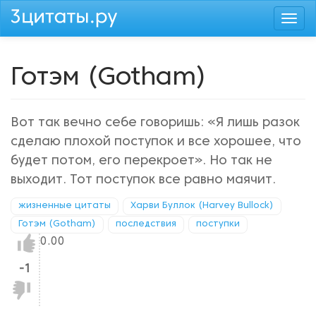
Перейти
Togg
к
navi
основному
содержанию
Готэм (Gotham)
Вот так вечно себе говоришь: «Я лишь разок
сделаю плохой поступок и все хорошее, что
будет потом, его перекроет». Но так не
выходит. Тот поступок все равно маячит.
жизненные цитаты
Харви Буллок (Harvey Bullock)
Готэм (Gotham)
последствия
поступки
Нравится!
0.00
-1
Не
нравится!