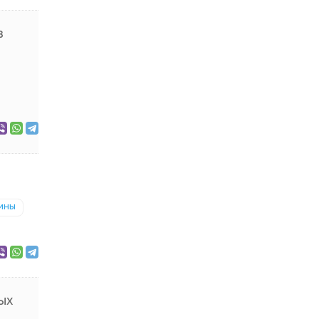
в
ины
ых