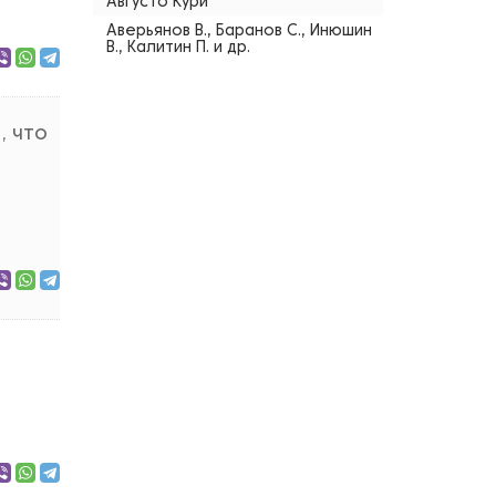
Августо Кури
Аверьянов В., Баранов С., Инюшин
В., Калитин П. и др.
, что