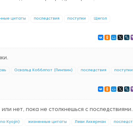
нные цитаты
последствия
поступки
Щегол
ки.
овь
Освальд Кобблпот (Пингвин)
последствия
поступки
 или нет, пока не столкнешься с последствиями.
no Kyojin)
жизненные цитаты
Леви Аккерман
последст