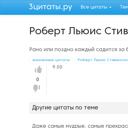
Перейти
Все цитаты
Те
к
основному
содержанию
Роберт Льюис Сти
Рано или поздно каждый садится за 
жизненные цитаты
Роберт Льюис Стивенсон
9.00
Нравится!
0
Не
нравится!
Другие цитаты по теме
Даже самые мудрые, самые прекрасн