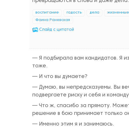
превращаются в слова и даже дела.
воспитание
гадость
дела
жизненные
Фаина Раневская
Cлайд с цитатой
— Я подбирала вам кандидатов. Я из
тоже.
— И что вы думаете?
— Думаю, вы непредсказуемы. Вы ве
подвергаете риску и себя и команду
— Что ж, спасибо за прямоту. Может
решение в бою принимает только он
— Именно этим я и занимаюсь.