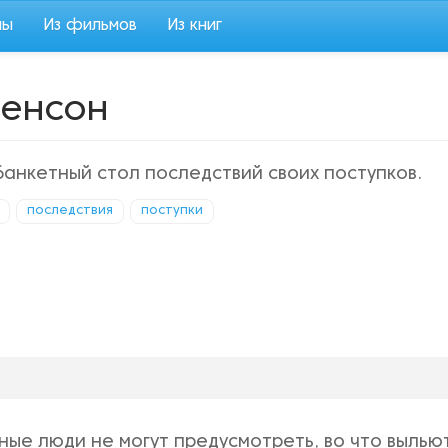
мы
Из фильмов
Из книг
венсон
банкетный стол последствий своих поступков.
последствия
поступки
ые люди не могут предусмотреть, во что выльют