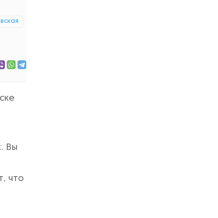
вская
яске
. Вы
, что