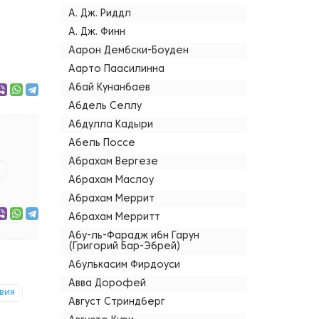
А. Дж. Риддл
А. Дж. Финн
Аарон Дембски-Боуден
Аарто Паасилинна
Абай Кунанбаев
Абдель Селлу
Абдулла Кадыри
Абель Поссе
Абрахам Вергезе
Абрахам Маслоу
Абрахам Меррит
Абрахам Мерритт
Абу-ль-Фарадж ибн Гарун
(Григорий Бар-Эбрей)
Абулькасим Фирдоуси
Авва Дорофей
вия
Август Стриндберг