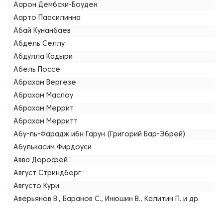
Аарон Дембски-Боуден
Аарто Паасилинна
Абай Кунанбаев
Абдель Селлу
Абдулла Кадыри
Абель Поссе
Абрахам Вергезе
Абрахам Маслоу
Абрахам Меррит
Абрахам Мерритт
Абу-ль-Фарадж ибн Гарун (Григорий Бар-Эбрей)
Абулькасим Фирдоуси
Авва Дорофей
Август Стриндберг
Августо Кури
Аверьянов В., Баранов С., Инюшин В., Калитин П. и др.