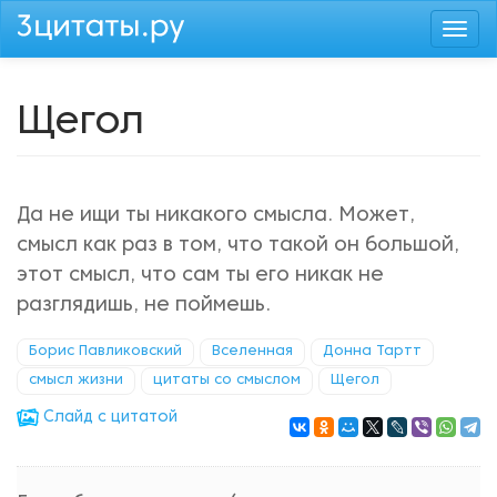
Перейти
Togg
к
navi
основному
содержанию
Щегол
Да не ищи ты никакого смысла. Может,
смысл как раз в том, что такой он большой,
этот смысл, что сам ты его никак не
разглядишь, не поймешь.
Борис Павликовский
Вселенная
Донна Тартт
смысл жизни
цитаты со смыслом
Щегол
Cлайд с цитатой