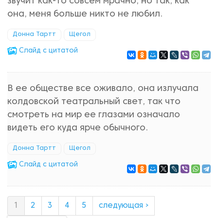
звучит как-то совсем мрачно, но так, как
она, меня больше никто не любил.
Донна Тартт
Щегол
Cлайд с цитатой
В ее обществе все оживало, она излучала
колдовской театральный свет, так что
смотреть на мир ее глазами означало
видеть его куда ярче обычного.
Донна Тартт
Щегол
Cлайд с цитатой
1
2
3
4
5
следующая ›