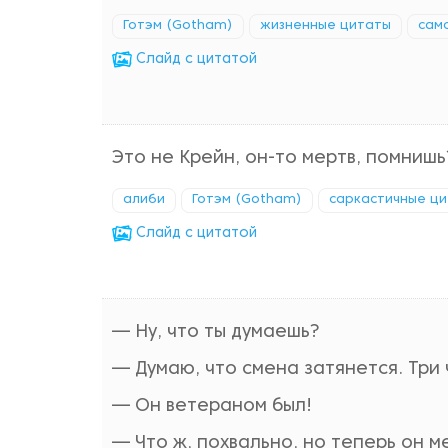
Готэм (Gotham)
жизненные цитаты
сам
Cлайд с цитатой
Это не Крейн, он-то мертв, помнишь
алиби
Готэм (Gotham)
саркастичные ц
Cлайд с цитатой
— Ну, что ты думаешь?
— Думаю, что смена затянется. Три 
— Он ветераном был!
— Что ж, похвально, но теперь он 