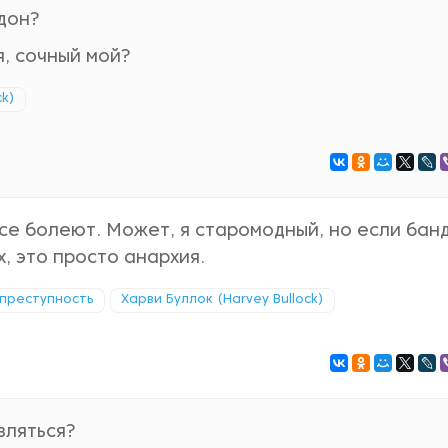
дон?
я, сочный мой?
ck)
все болеют. Может, я старомодный, но если бан
, это просто анархия.
 преступность
Харви Буллок (Harvey Bullock)
вляться?