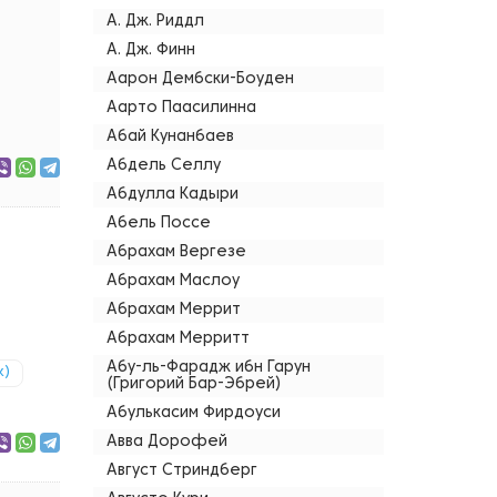
А. Дж. Риддл
А. Дж. Финн
Аарон Дембски-Боуден
Аарто Паасилинна
Абай Кунанбаев
Абдель Селлу
Абдулла Кадыри
Абель Поссе
Абрахам Вергезе
Абрахам Маслоу
Абрахам Меррит
Абрахам Мерритт
Абу-ль-Фарадж ибн Гарун
k)
(Григорий Бар-Эбрей)
Абулькасим Фирдоуси
Авва Дорофей
Август Стриндберг