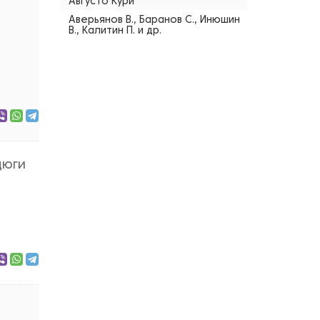
Августо Кури
Аверьянов В., Баранов С., Инюшин
В., Калитин П. и др.
дюги