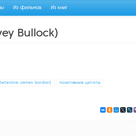
мы
Из фильмов
Из книг
ey Bullock)
Detective James Gordon)
позитивные цитаты