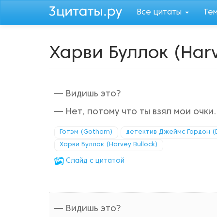
Перейти
Все цитаты
Те
к
основному
содержанию
Харви Буллок (Harv
— Видишь это?
— Нет, потому что ты взял мои очки.
Готэм (Gotham)
детектив Джеймс Гордон (
Харви Буллок (Harvey Bullock)
Cлайд с цитатой
— Видишь это?