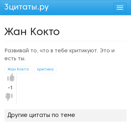
Перейти
Togg
к
navi
основному
содержанию
Жан Кокто
Развивай то, что в тебе критикуют. Это и
есть ты.
Жан Кокто
критика
Нравится!
-1
Не
нравится!
Другие цитаты по теме