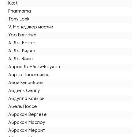
Kkat
Pharmama
Tony Lonk
V. Менеджер мафии
Yoo Eon-Hwa
А. Дж. Беттс
А. Дж. Риддл
А. Дж. Финн
Аарон Дембски-Боуден
Аарто Паасилинна
Абай Кунанбаев
Абдель Селлу
Абдулла Кадыри
Абель Поссе
Абрахам Вергезе
Абрахам Маслоу
Абрахам Меррит