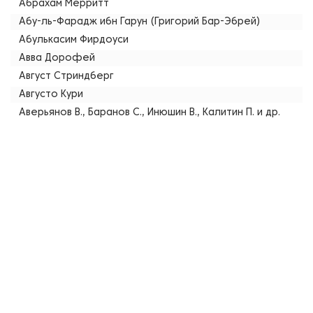
Абрахам Мерритт
Абу-ль-Фарадж ибн Гарун (Григорий Бар-Эбрей)
Абулькасим Фирдоуси
Авва Дорофей
Август Стриндберг
Августо Кури
Аверьянов В., Баранов С., Инюшин В., Калитин П. и др.