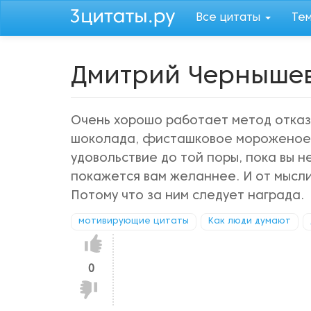
Перейти
Все цитаты
Те
к
основному
содержанию
Дмитрий Чернышев
Очень хорошо работает метод отказ
шоколада, фисташковое мороженое, 
удовольствие до той поры, пока вы 
покажется вам желаннее. И от мысли
Потому что за ним следует награда.
мотивирующие цитаты
Как люди думают
Нравится!
0
Не
нравится!