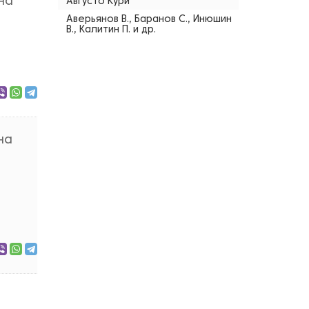
на
Августо Кури
Аверьянов В., Баранов С., Инюшин
В., Калитин П. и др.
на