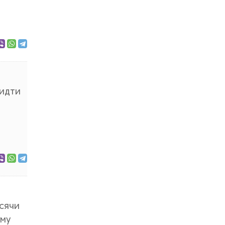
 идти
сячи
ому