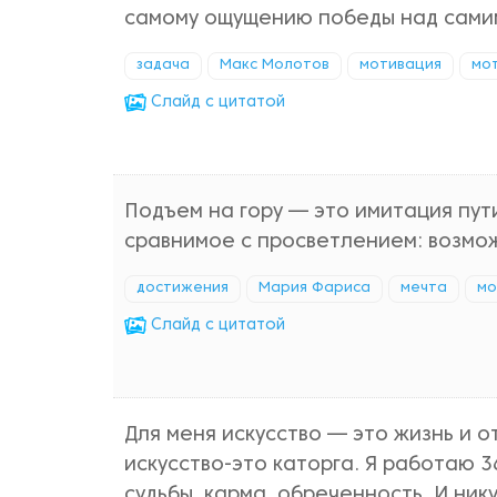
самому ощущению победы над сами
задача
Макс Молотов
мотивация
мо
Cлайд с цитатой
Подъем на гору — это имитация пут
сравнимое с просветлением: возмож
достижения
Мария Фариса
мечта
мо
Cлайд с цитатой
Для меня искусство — это жизнь и о
искусство-это каторга. Я работаю 36
судьбы, карма, обреченность. И ник