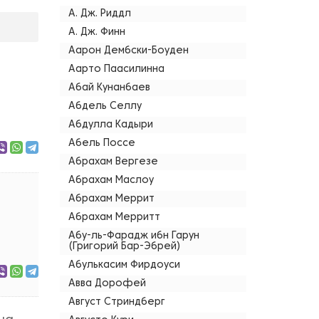
А. Дж. Риддл
А. Дж. Финн
Аарон Дембски-Боуден
Аарто Паасилинна
Абай Кунанбаев
Абдель Селлу
Абдулла Кадыри
Абель Поссе
Абрахам Вергезе
Абрахам Маслоу
Абрахам Меррит
Абрахам Мерритт
Абу-ль-Фарадж ибн Гарун
(Григорий Бар-Эбрей)
Абулькасим Фирдоуси
Авва Дорофей
Август Стриндберг