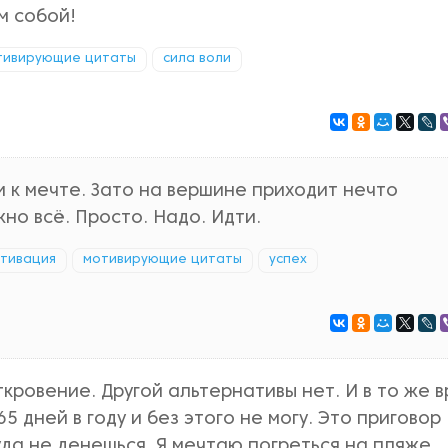
м собой!
тивирующие цитаты
сила воли
и к мечте. Зато на вершине приходит нечто
но всё. Просто. Надо. Идти.
тивация
мотивирующие цитаты
успех
ткровение. Другой альтернативы нет. И в то же 
5 дней в году и без этого не могу. Это приговор
уда не денешься. Я мечтаю погреться на пляже,