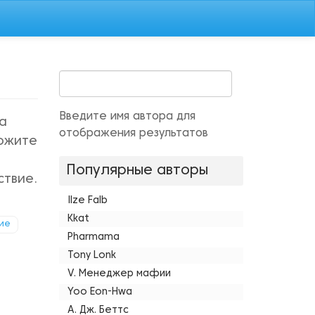
Введите имя автора для
а
отображения результатов
ложите
Популярные авторы
ствие.
Ilze Falb
Kkat
ие
Pharmama
Tony Lonk
V. Менеджер мафии
Yoo Eon-Hwa
А. Дж. Беттс