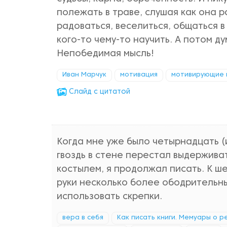
полежать в траве, слушая как она ра
радоваться, веселиться, общаться в
кого-то чему-то научить. А потом д
Непобедимая мысль!
Иван Марчук
мотивация
мотивирующие 
Cлайд с цитатой
Когда мне уже было четырнадцать (и
гвоздь в стене перестал выдерживат
костылем, я продолжал писать. К ш
руки несколько более ободрительны
использовать скрепки.
вера в себя
Как писать книги. Мемуары о 