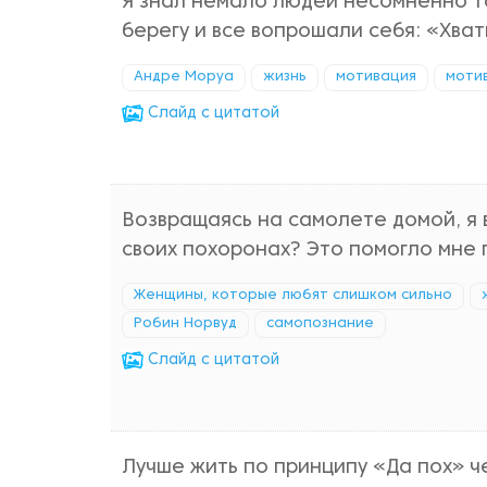
Я знал немало людей несомненно т
берегу и все вопрошали себя: «Хват
Андре Моруа
жизнь
мотивация
моти
Cлайд с цитатой
Возвращаясь на самолете домой, я 
своих похоронах? Это помогло мне 
Женщины, которые любят слишком сильно
Робин Норвуд
самопознание
Cлайд с цитатой
Лучше жить по принципу «Да пох» че