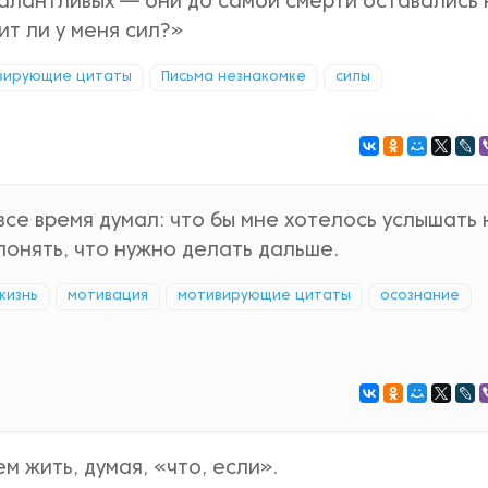
алантливых — они до самой смерти оставались 
ит ли у меня сил?»
вирующие цитаты
Письма незнакомке
силы
все время думал: что бы мне хотелось услышать 
понять, что нужно делать дальше.
жизнь
мотивация
мотивирующие цитаты
осознание
м жить, думая, «что, если».