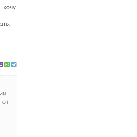
, хочу
ы
ать.
,
ким
 от