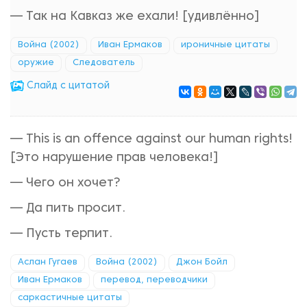
— Так на Кавказ же ехали! [удивлённо]
Война (2002)
Иван Ермаков
ироничные цитаты
оружие
Следователь
Cлайд с цитатой
— This is an offence against our human rights!
[Это нарушение прав человека!]
— Чего он хочет?
— Да пить просит.
— Пусть терпит.
Аслан Гугаев
Война (2002)
Джон Бойл
Иван Ермаков
перевод, переводчики
саркастичные цитаты