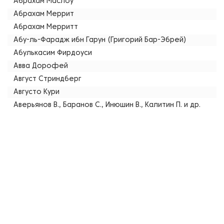
Абрахам Маслоу
Абрахам Меррит
Абрахам Мерритт
Абу-ль-Фарадж ибн Гарун (Григорий Бар-Эбрей)
Абулькасим Фирдоуси
Авва Дорофей
Август Стриндберг
Августо Кури
Аверьянов В., Баранов С., Инюшин В., Калитин П. и др.