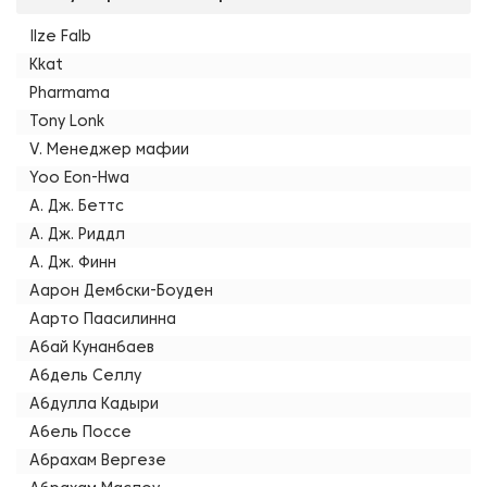
Ilze Falb
Kkat
Pharmama
Tony Lonk
V. Менеджер мафии
Yoo Eon-Hwa
А. Дж. Беттс
А. Дж. Риддл
А. Дж. Финн
Аарон Дембски-Боуден
Аарто Паасилинна
Абай Кунанбаев
Абдель Селлу
Абдулла Кадыри
Абель Поссе
Абрахам Вергезе