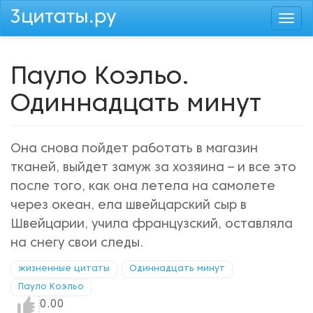
Перейти
Togg
к
navi
основному
содержанию
Пауло Коэльо.
Одиннадцать минут
Она снова пойдет работать в магазин
тканей, выйдет замуж за хозяина – и все это
после того, как она летела на самолете
через океан, ела швейцарский сыр в
Швейцарии, учила французский, оставляла
на снегу свои следы.
жизненные цитаты
Одиннадцать минут
Пауло Коэльо
Нравится!
0.00