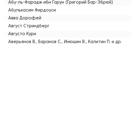
Абу-ль-Фарадж ибн Гарун (Григорий Бар-Эбрей)
Абулькасим Фирдоуси
Авва Дорофей
Август Стриндберг
Августо Кури
Аверьянов В., Баранов С., Инюшин В., Калитин П. и др.