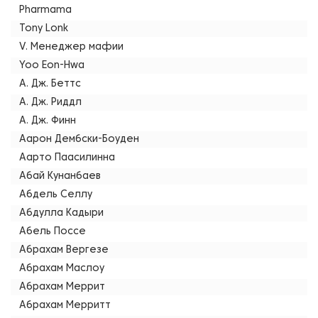
Pharmama
Tony Lonk
V. Менеджер мафии
Yoo Eon-Hwa
А. Дж. Беттс
А. Дж. Риддл
А. Дж. Финн
Аарон Дембски-Боуден
Аарто Паасилинна
Абай Кунанбаев
Абдель Селлу
Абдулла Кадыри
Абель Поссе
Абрахам Вергезе
Абрахам Маслоу
Абрахам Меррит
Абрахам Мерритт