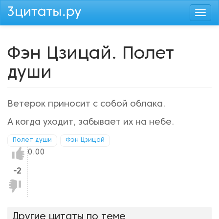
Перейти
Togg
к
navi
основному
содержанию
Фэн Цзицай. Полет
души
Ветерок приносит с собой облака.
А когда уходит, забывает их на небе.
Полет души
Фэн Цзицай
Нравится!
0.00
-2
Не
нравится!
Другие цитаты по теме