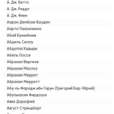
А. Дж. Беттс
А. Дж. Риддл
А. Дж. Финн
Аарон Дембски-Боуден
Аарто Паасилинна
Абай Кунанбаев
Абдель Селлу
Абдулла Кадыри
Абель Поссе
Абрахам Вергезе
Абрахам Маслоу
Абрахам Меррит
Абрахам Мерритт
Абу-ль-Фарадж ибн Гарун (Григорий Бар-Эбрей)
Абулькасим Фирдоуси
Авва Дорофей
Август Стриндберг