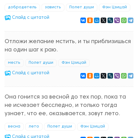
добродетель
зависть
Полет души
Фэн Цзицай
Cлайд с цитатой
Отложи желание мстить, и ты приблизишься
на один шаг к раю.
месть
Полет души
Фэн Цзицай
Cлайд с цитатой
Она гонится за весной до тех пор, пока та
не исчезает бесследно, и только тогда
узнает, что ее, оказывается, зовут лето.
весна
лето
Полет души
Фэн Цзицай
Cлайд с цитатой