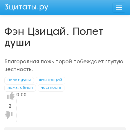
Перейти
Togg
к
navi
основному
содержанию
Фэн Цзицай. Полет
души
Благородная ложь порой побеждает глупую
честность.
Полет души
Фэн Цзицай
ложь, обман
честность
Нравится!
0.00
2
Не
нравится!