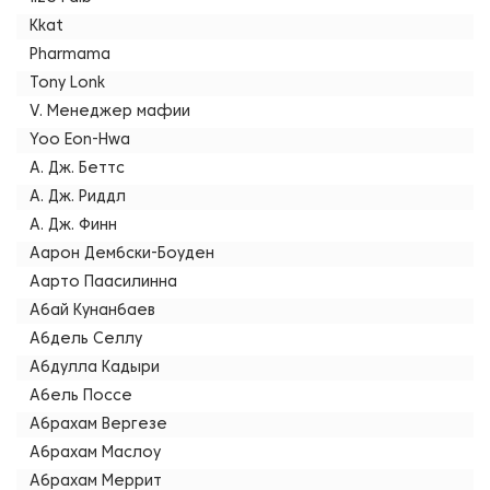
Kkat
Pharmama
Tony Lonk
V. Менеджер мафии
Yoo Eon-Hwa
А. Дж. Беттс
А. Дж. Риддл
А. Дж. Финн
Аарон Дембски-Боуден
Аарто Паасилинна
Абай Кунанбаев
Абдель Селлу
Абдулла Кадыри
Абель Поссе
Абрахам Вергезе
Абрахам Маслоу
Абрахам Меррит