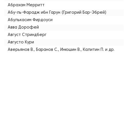
Абрахам Мерритт
Абу-ль-Фарадж ибн Гарун (Григорий Бар-Эбрей)
Абулькасим Фирдоуси
Авва Дорофей
Август Стриндберг
Августо Кури
Аверьянов В., Баранов С., Инюшин В., Калитин П. и др.