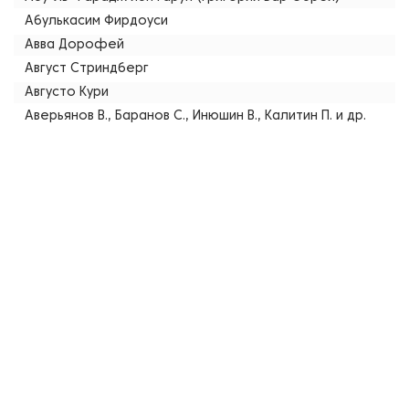
Абулькасим Фирдоуси
Авва Дорофей
Август Стриндберг
Августо Кури
Аверьянов В., Баранов С., Инюшин В., Калитин П. и др.