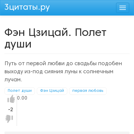
Перейти
Togg
к
navi
основному
содержанию
Фэн Цзицай. Полет
души
Путь от первой любви до свадьбы подобен
выходу из-под сияния луны к солнечным
лучам.
Полет души
Фэн Цзицай
первая любовь
Нравится!
0.00
-2
Не
нравится!