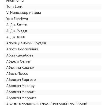
Pharmama
Tony Lonk
V. Менеджер мафии
Yoo Eon-Hwa
А. Дж. Беттс
А. Дж. Риддл
А. Дж. Финн
Аарон Дембски-Боуден
Аарто Паасилинна
Абай Кунанбаев
Абдель Селлу
Абдулла Кадыри
Абель Поссе
Абрахам Вергезе
Абрахам Маслоу
Абрахам Меррит
Абрахам Мерритт
Абу-ль-Фарадж ибн Гарун (Григорий Бар-Эбрей)