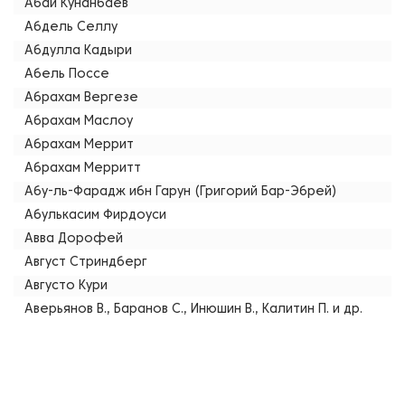
Абай Кунанбаев
Абдель Селлу
Абдулла Кадыри
Абель Поссе
Абрахам Вергезе
Абрахам Маслоу
Абрахам Меррит
Абрахам Мерритт
Абу-ль-Фарадж ибн Гарун (Григорий Бар-Эбрей)
Абулькасим Фирдоуси
Авва Дорофей
Август Стриндберг
Августо Кури
Аверьянов В., Баранов С., Инюшин В., Калитин П. и др.