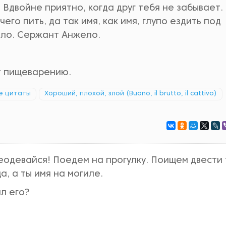
 Вдвойне приятно, когда друг тебя не забывает.
го пить, да так имя, как имя, глупо ездить под
ело. Сержант Анжело.
т пищеварению.
е цитаты
Хороший, плохой, злой (Buono, il brutto, il cattivo)
еодевайся! Поедем на прогулку. Поищем двести 
, а ты имя на могиле.
ал его?