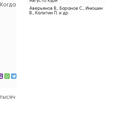
Августо Кури
 Когда
Аверьянов В., Баранов С., Инюшин
В., Калитин П. и др.
тысяч