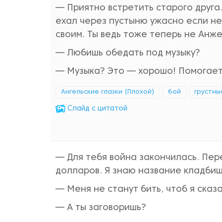
— Приятно встретить старого друга.
ехал через пустыню ужасно если нече
своим. Ты ведь тоже теперь не Анж
— Любишь обедать под музыку?
— Музыка? Это — хорошо! Помогае
Ангельские глазки (Плохой)
бой
грустны
Cлайд с цитатой
— Для тебя война закончилась. Пер
долларов. Я знаю название кладбища
— Меня не станут бить, чтоб я сказ
— А ты заговоришь?