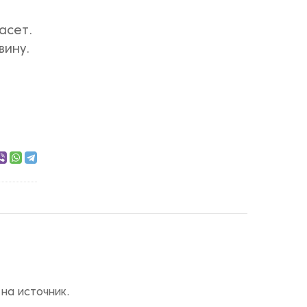
асет.
вину.
на источник.