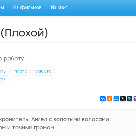
мы
Из фильмов
Из книг
 (Плохой)
ю работу.
аты
плата
работа
vo)
-хранитель. Ангел с золотыми волосами
ом и точным громом.