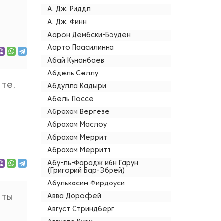
А. Дж. Риддл
А. Дж. Финн
Аарон Дембски-Боуден
Аарто Паасилинна
Абай Кунанбаев
Абдель Селлу
 те,
Абдулла Кадыри
Абель Поссе
Абрахам Вергезе
Абрахам Маслоу
Абрахам Меррит
Абрахам Мерритт
Абу-ль-Фарадж ибн Гарун
(Григорий Бар-Эбрей)
Абулькасим Фирдоуси
 ты
Авва Дорофей
Август Стриндберг