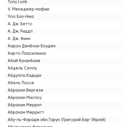
Tony Lonk
V. Менеджер мафии
Yoo Eon-Hwa
А. Дж. Беттс
А. Дж. Риддл
А. Дж. Финн
Аарон Дембски-Боуден
Аарто Паасилинна
Абай Кунанбаев
Абдель Селлу
Абдулла Кадыри
Абель Поссе
Абрахам Вергезе
Абрахам Маслоу
Абрахам Меррит
Абрахам Мерритт
Абу-ль-Фарадж ибн Гарун (Григорий Бар-Эбрей)