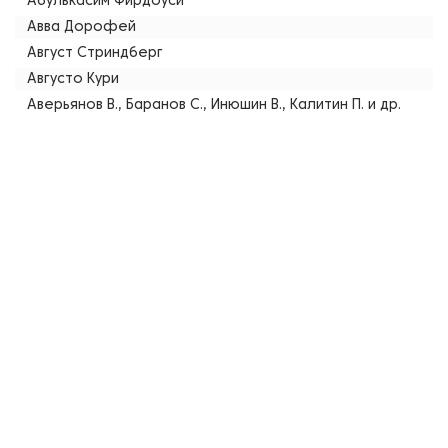
Абулькасим Фирдоуси
Авва Дорофей
Август Стриндберг
Августо Кури
Аверьянов В., Баранов С., Инюшин В., Калитин П. и др.