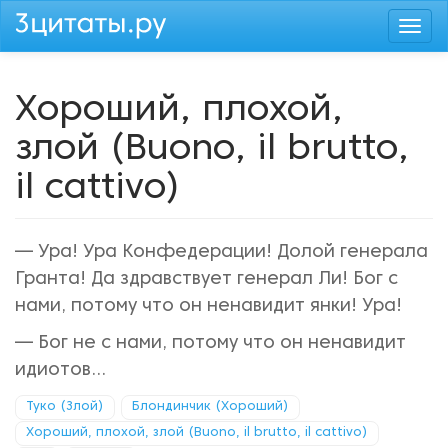
Перейти
Togg
к
navi
основному
содержанию
Хороший, плохой,
злой (Buono, il brutto,
il cattivo)
— Ура! Ура Конфедерации! Долой генерала
Гранта! Да здравствует генерал Ли! Бог с
нами, потому что он ненавидит янки! Ура!
— Бог не с нами, потому что он ненавидит
идиотов...
Туко (Злой)
Блондинчик (Хороший)
Хороший, плохой, злой (Buono, il brutto, il cattivo)