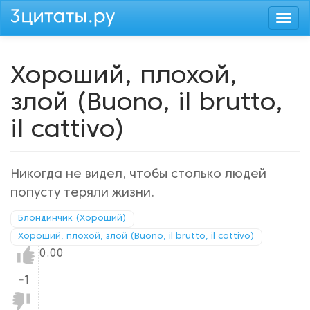
Перейти
Togg
к
navi
основному
содержанию
Хороший, плохой,
злой (Buono, il brutto,
il cattivo)
Никогда не видел, чтобы столько людей
попусту теряли жизни.
Блондинчик (Хороший)
Хороший, плохой, злой (Buono, il brutto, il cattivo)
Нравится!
0.00
-1
Не