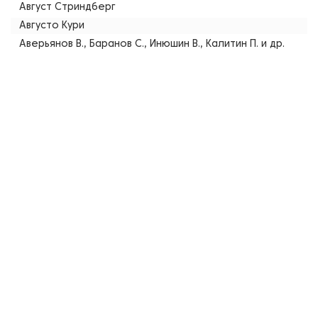
Август Стриндберг
Августо Кури
Аверьянов В., Баранов С., Инюшин В., Калитин П. и др.