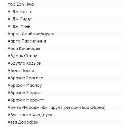
Yoo Eon-Hwa
А. Дж. Беттс
А. Дж. Риддл
А. Дж. Финн
Аарон Дембски-Боуден
Аарто Паасилинна
Абай Кунанбаев
Абдель Селлу
Абдулла Кадыри
Абель Поссе
Абрахам Вергезе
Абрахам Маслоу
Абрахам Меррит
Абрахам Мерритт
Абу-ль-Фарадж ибн Гарун (Григорий Бар-Эбрей)
Абулькасим Фирдоуси
Авва Дорофей