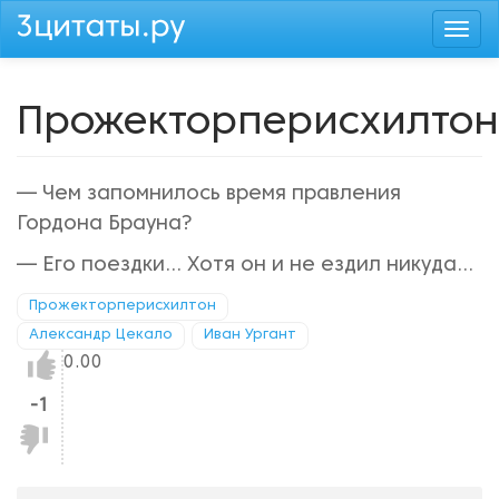
Перейти
Togg
к
navi
основному
содержанию
Прожекторперисхилтон
— Чем запомнилось время правления
Гордона Брауна?
— Его поездки... Хотя он и не ездил никуда...
Прожекторперисхилтон
Александр Цекало
Иван Ургант
Нравится!
0.00
-1
Не
нравится!