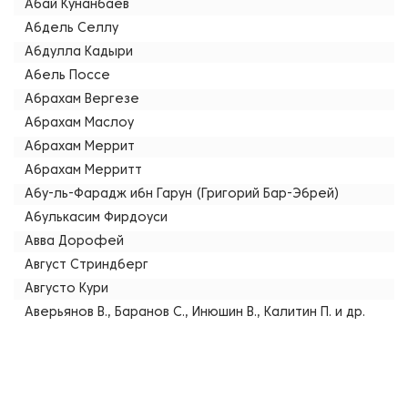
Абай Кунанбаев
Абдель Селлу
Абдулла Кадыри
Абель Поссе
Абрахам Вергезе
Абрахам Маслоу
Абрахам Меррит
Абрахам Мерритт
Абу-ль-Фарадж ибн Гарун (Григорий Бар-Эбрей)
Абулькасим Фирдоуси
Авва Дорофей
Август Стриндберг
Августо Кури
Аверьянов В., Баранов С., Инюшин В., Калитин П. и др.