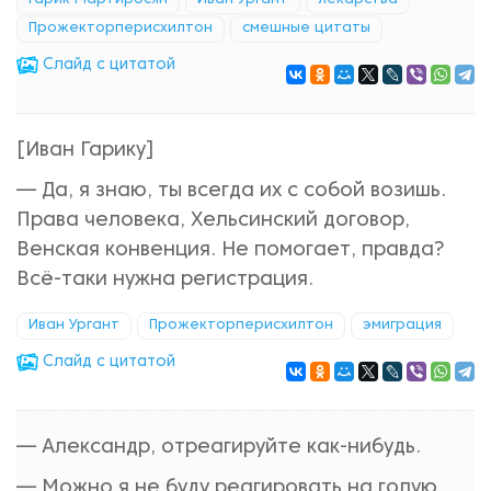
Гарик Мартиросян
Иван Ургант
лекарства
Прожекторперисхилтон
смешные цитаты
Cлайд с цитатой
[Иван Гарику]
— Да, я знаю, ты всегда их с собой возишь.
Права человека, Хельсинский договор,
Венская конвенция. Не помогает, правда?
Всё-таки нужна регистрация.
Иван Ургант
Прожекторперисхилтон
эмиграция
Cлайд с цитатой
— Александр, отреагируйте как-нибудь.
— Можно я не буду реагировать на голую