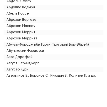
Абдель Селлу
Абдулла Кадыри
Абель Поссе
Абрахам Вергезе
Абрахам Маслоу
Абрахам Меррит
Абрахам Мерритт
Абу-ль-Фарадж ибн Гарун (Григорий Бар-Эбрей)
Абулькасим Фирдоуси
Авва Дорофей
Август Стриндберг
Августо Кури
Аверьянов В., Баранов С., Инюшин В., Калитин П. и др.