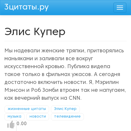
Перейти
Togg
к
navi
основному
содержанию
Элис Купер
Мы надевали женские тряпки, притворялись
маньяками и заливали все вокруг
искусственной кровью. Публика видела
такое только в фильмах ужасов. А сегодня
достаточно включить новости. Я, Мэрилин
Мэнсон и Роб Зомби втроем так не напугаем,
как вечерний выпуск на CNN.
жизненные цитаты
Элис Купер
музыка
новости
телевидение
Нравится!
0.00