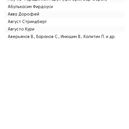
Абулькасим Фирдоуси
Авва Дорофей
Август Стриндберг
Августо Кури
Аверьянов В., Баранов С., Инюшин В., Калитин П. и др.