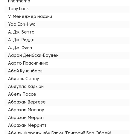
Pharmama
Tony Lonk
V. Менеджер мафии
Yoo Eon-Hwa
А. Дж. Беттс
А. Дж. Риддл
А. Дж. Финн
Аарон Дембски-Боуден
Аарто Паасилинна
Абай Кунанбаев
Абдель Селлу
Абдулла Кадыри
Абель Поссе
Абрахам Вергезе
Абрахам Маслоу
Абрахам Меррит
Абрахам Мерритт
Абу-ль-Фарадж ибн Гарун (Григорий Бар-Эбрей)