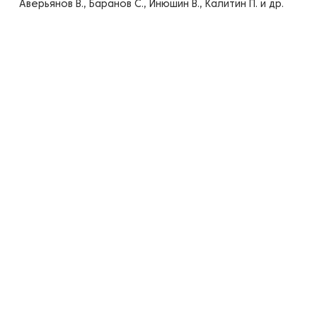
Аверьянов В., Баранов С., Инюшин В., Калитин П. и др.