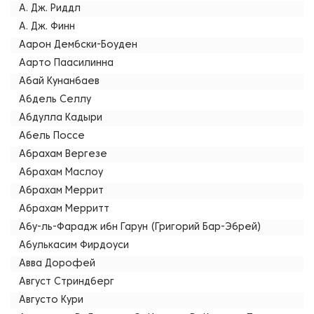
А. Дж. Риддл
А. Дж. Финн
Аарон Дембски-Боуден
Аарто Паасилинна
Абай Кунанбаев
Абдель Селлу
Абдулла Кадыри
Абель Поссе
Абрахам Вергезе
Абрахам Маслоу
Абрахам Меррит
Абрахам Мерритт
Абу-ль-Фарадж ибн Гарун (Григорий Бар-Эбрей)
Абулькасим Фирдоуси
Авва Дорофей
Август Стриндберг
Августо Кури