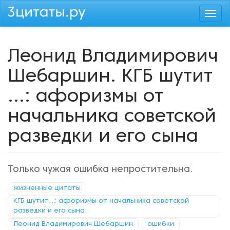
Перейти
Togg
к
navi
основному
содержанию
Леонид Владимирович
Шебаршин. КГБ шутит
...: афоризмы от
начальника советской
разведки и его сына
Только чужая ошибка непростительна.
жизненные цитаты
КГБ шутит ...: афоризмы от начальника советской
разведки и его сына
Леонид Владимирович Шебаршин
ошибки