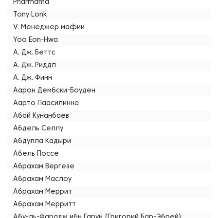
Pharmama
Tony Lonk
V. Менеджер мафии
Yoo Eon-Hwa
А. Дж. Беттс
А. Дж. Риддл
А. Дж. Финн
Аарон Дембски-Боуден
Аарто Паасилинна
Абай Кунанбаев
Абдель Селлу
Абдулла Кадыри
Абель Поссе
Абрахам Вергезе
Абрахам Маслоу
Абрахам Меррит
Абрахам Мерритт
Абу-ль-Фарадж ибн Гарун (Григорий Бар-Эбрей)