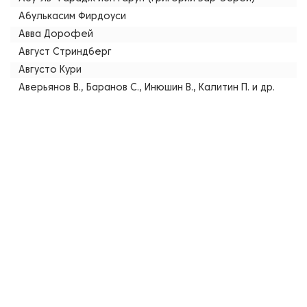
Абулькасим Фирдоуси
Авва Дорофей
Август Стриндберг
Августо Кури
Аверьянов В., Баранов С., Инюшин В., Калитин П. и др.