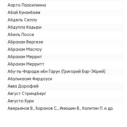
Аарто Паасилинна
Абай Кунанбаев
Абдель Селлу
Абдулла Кадыри
Абель Поссе
Абрахам Вергезе
Абрахам Маслоу
Абрахам Меррит
Абрахам Мерритт
Абу-ль-Фарадж ибн Гарун (Григорий Бар-Эбрей)
Абулькасим Фирдоуси
Авва Дорофей
Август Стриндберг
Августо Кури
Аверьянов В., Баранов С., Инюшин В., Калитин П. и др.