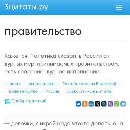
Перейти
Togg
к
navi
основному
содержанию
правительство
Кажется, Полетика сказал: в России от
дурных мер, принимаемых правительством,
есть спасение: дурное исполнение.
власть
исполнители
Пётр Андреевич Вяземский
правительство
Россия
саркастичные цитаты
Cлайд с цитатой
— Девочки, с икрой надо что-то делать, она