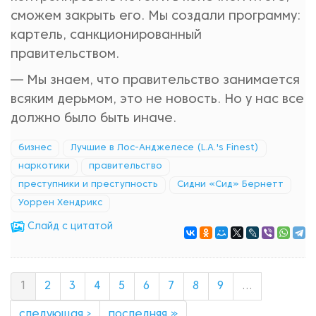
сможем закрыть его. Мы создали программу:
картель, санкционированный
правительством.
— Мы знаем, что правительство занимается
всяким дерьмом, это не новость. Но у нас все
должно было быть иначе.
бизнес
Лучшие в Лос-Анджелесе (L.A.'s Finest)
наркотики
правительство
преступники и преступность
Сидни «Сид» Бернетт
Уоррен Хендрикс
Cлайд с цитатой
1
2
3
4
5
6
7
8
9
…
следующая ›
последняя »