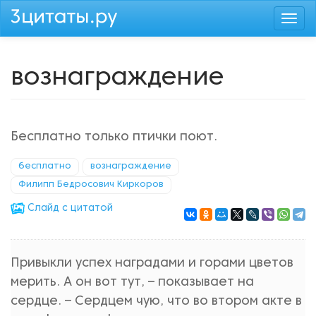
Перейти
Togg
к
navi
основному
содержанию
вознаграждение
Бесплатно только птички поют.
бесплатно
вознаграждение
Филипп Бедросович Киркоров
Cлайд с цитатой
Привыкли успех наградами и горами цветов
мерить. А он вот тут, – показывает на
сердце. – Сердцем чую, что во втором акте в