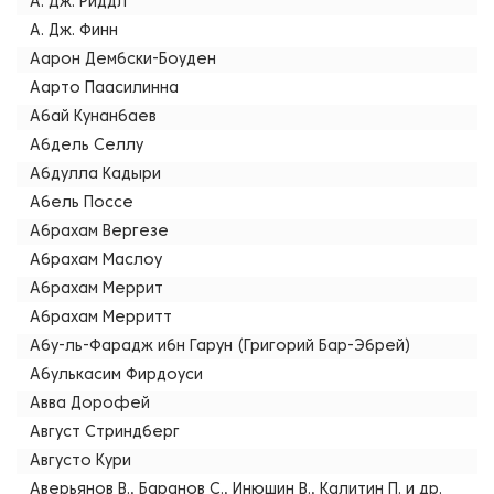
А. Дж. Риддл
А. Дж. Финн
Аарон Дембски-Боуден
Аарто Паасилинна
Абай Кунанбаев
Абдель Селлу
Абдулла Кадыри
Абель Поссе
Абрахам Вергезе
Абрахам Маслоу
Абрахам Меррит
Абрахам Мерритт
Абу-ль-Фарадж ибн Гарун (Григорий Бар-Эбрей)
Абулькасим Фирдоуси
Авва Дорофей
Август Стриндберг
Августо Кури
Аверьянов В., Баранов С., Инюшин В., Калитин П. и др.