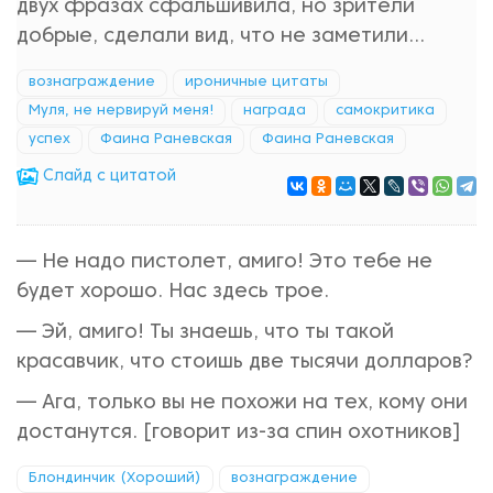
двух фразах сфальшивила, но зрители
добрые, сделали вид, что не заметили…
вознаграждение
ироничные цитаты
Муля, не нервируй меня!
награда
самокритика
успех
Фаина Раневская
Фаина Раневская
Cлайд с цитатой
— Не надо пистолет, амиго! Это тебе не
будет хорошо. Нас здесь трое.
— Эй, амиго! Ты знаешь, что ты такой
красавчик, что стоишь две тысячи долларов?
— Ага, только вы не похожи на тех, кому они
достанутся. [говорит из-за спин охотников]
Блондинчик (Хороший)
вознаграждение