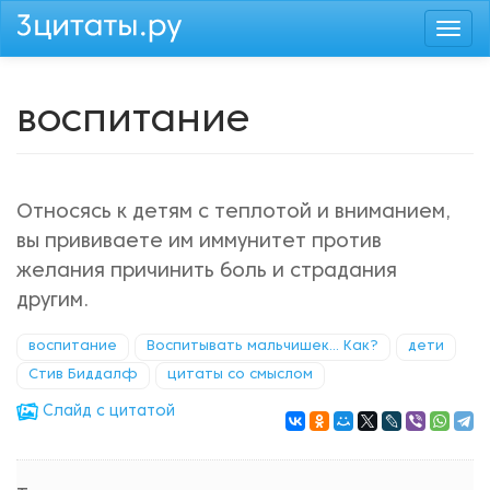
Перейти
Togg
к
navi
основному
содержанию
воспитание
Относясь к детям с теплотой и вниманием,
вы прививаете им иммунитет против
желания причинить боль и страдания
другим.
воспитание
Воспитывать мальчишек... Как?
дети
Стив Биддалф
цитаты со смыслом
Cлайд с цитатой