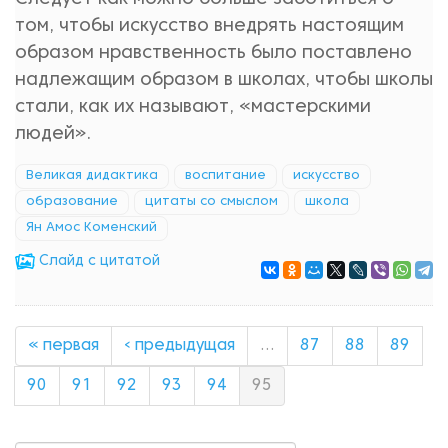
том, чтобы искусство внедрять настоящим
образом нравственность было поставлено
надлежащим образом в школах, чтобы школы
стали, как их называют, «мастерскими
людей».
Великая дидактика
воспитание
искусство
образование
цитаты со смыслом
школа
Ян Амос Коменский
Cлайд с цитатой
« первая
‹ предыдущая
…
87
88
89
90
91
92
93
94
95