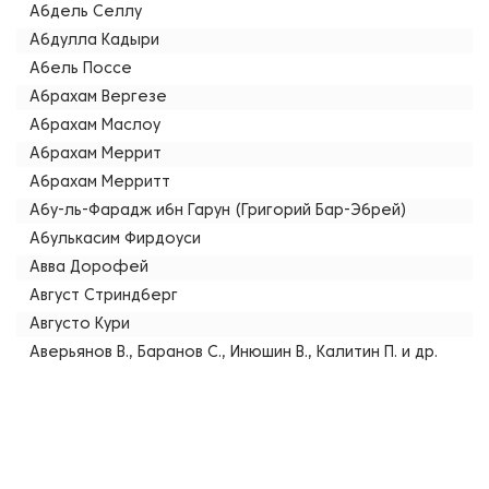
Абдель Селлу
Абдулла Кадыри
Абель Поссе
Абрахам Вергезе
Абрахам Маслоу
Абрахам Меррит
Абрахам Мерритт
Абу-ль-Фарадж ибн Гарун (Григорий Бар-Эбрей)
Абулькасим Фирдоуси
Авва Дорофей
Август Стриндберг
Августо Кури
Аверьянов В., Баранов С., Инюшин В., Калитин П. и др.