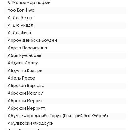
V. Менеджер мафии
Yoo Eon-Hwa
А. Дж. Беттс
А. Дж. Риддл
А. Дж. Финн
Аарон Дембски-Боуден
Аарто Паасилинна
Абай Кунанбаев
Абдель Селлу
Абдулла Кадыри
Абель Поссе
Абрахам Вергезе
Абрахам Маслоу
Абрахам Меррит
Абрахам Мерритт
Абу-ль-Фарадж ибн Гарун (Григорий Бар-Эбрей)
Абулькасим Фирдоуси