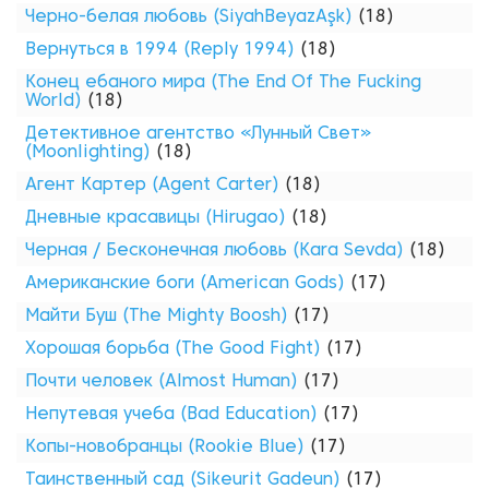
Черно-белая любовь (SiyahBeyazAşk)
(18)
Вернуться в 1994 (Reply 1994)
(18)
Конец ебаного мира (The End Of The Fucking
World)
(18)
Детективное агентство «Лунный Свет»
(Moonlighting)
(18)
Агент Картер (Agent Carter)
(18)
Дневные красавицы (Hirugao)
(18)
Черная / Бесконечная любовь (Kara Sevda)
(18)
Американские боги (American Gods)
(17)
Майти Буш (The Mighty Boosh)
(17)
Хорошая борьба (The Good Fight)
(17)
Почти человек (Almost Human)
(17)
Непутевая учеба (Bad Education)
(17)
Копы-новобранцы (Rookie Blue)
(17)
Таинственный сад (Sikeurit Gadeun)
(17)