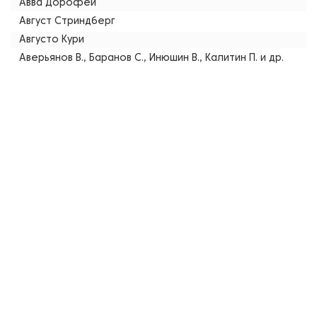
Авва Дорофей
Август Стриндберг
Августо Кури
Аверьянов В., Баранов С., Инюшин В., Калитин П. и др.