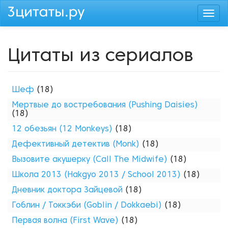
Перейти
Togg
к
navi
основному
содержанию
Цитаты из сериалов
Шеф
(18)
Мертвые до востребования (Pushing Daisies)
(18)
12 обезьян (12 Monkeys)
(18)
Дефективный детектив (Monk)
(18)
Вызовите акушерку (Call The Midwife)
(18)
Школа 2013 (Hakgyo 2013 / School 2013)
(18)
Дневник доктора Зайцевой
(18)
Гоблин / Токкэби (Goblin / Dokkaebi)
(18)
Первая волна (First Wave)
(18)