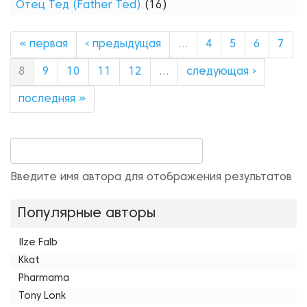
Отец Тед (Father Ted)
(16)
« первая
‹ предыдущая
…
4
5
6
7
8
9
10
11
12
…
следующая ›
последняя »
Введите имя автора для отображения результатов
Популярные авторы
Ilze Falb
Kkat
Pharmama
Tony Lonk