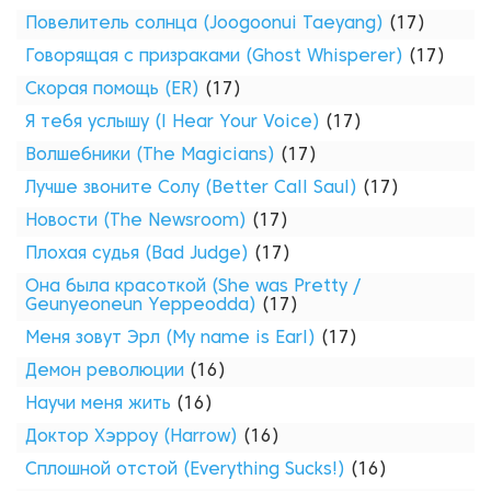
Повелитель солнца (Joogoonui Taeyang)
(17)
Говорящая с призраками (Ghost Whisperer)
(17)
Скорая помощь (ER)
(17)
Я тебя услышу (I Hear Your Voice)
(17)
Волшебники (The Magicians)
(17)
Лучше звоните Солу (Better Call Saul)
(17)
Новости (The Newsroom)
(17)
Плохая судья (Bad Judge)
(17)
Она была красоткой (She was Pretty /
Geunyeoneun Yeppeodda)
(17)
Меня зовут Эрл (My name is Earl)
(17)
Демон революции
(16)
Научи меня жить
(16)
Доктор Хэрроу (Harrow)
(16)
Сплошной отстой (Everything Sucks!)
(16)