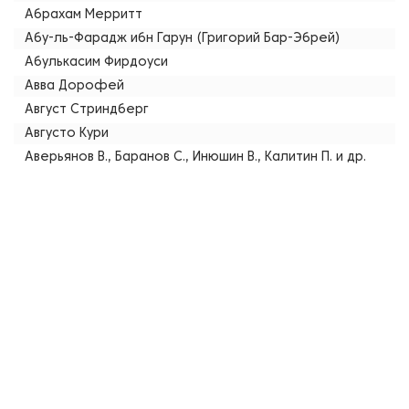
Абрахам Мерритт
Абу-ль-Фарадж ибн Гарун (Григорий Бар-Эбрей)
Абулькасим Фирдоуси
Авва Дорофей
Август Стриндберг
Августо Кури
Аверьянов В., Баранов С., Инюшин В., Калитин П. и др.