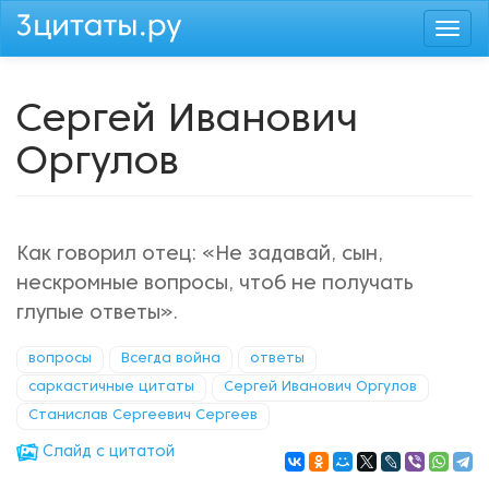
Перейти
Togg
к
navi
основному
содержанию
Сергей Иванович
Оргулов
Как говорил отец: «Не задавай, сын,
нескромные вопросы, чтоб не получать
глупые ответы».
вопросы
Всегда война
ответы
саркастичные цитаты
Сергей Иванович Оргулов
Станислав Сергеевич Сергеев
Cлайд с цитатой