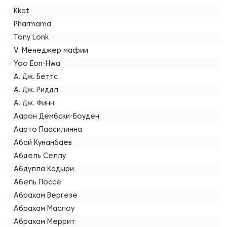
Kkat
Pharmama
Tony Lonk
V. Менеджер мафии
Yoo Eon-Hwa
А. Дж. Беттс
А. Дж. Риддл
А. Дж. Финн
Аарон Дембски-Боуден
Аарто Паасилинна
Абай Кунанбаев
Абдель Селлу
Абдулла Кадыри
Абель Поссе
Абрахам Вергезе
Абрахам Маслоу
Абрахам Меррит