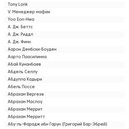
Tony Lonk
V. Менеджер мафии
Yoo Eon-Hwa
А. Дж. Беттс
А. Дж. Риддл
А. Дж. Финн
Аарон Дембски-Боуден
Аарто Паасилинна
Абай Кунанбаев
Абдель Селлу
Абдулла Кадыри
Абель Поссе
Абрахам Вергезе
Абрахам Маслоу
Абрахам Меррит
Абрахам Мерритт
Абу-ль-Фарадж ибн Гарун (Григорий Бар-Эбрей)