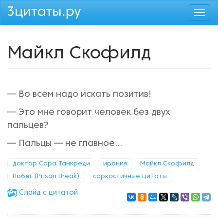
Перейти
Togg
к
navi
основному
содержанию
Майкл Скофилд
— Во всем надо искать позитив!
— Это мне говорит человек без двух
пальцев?
— Пальцы — не главное...
доктор Сара Танкреди
ирония
Майкл Скофилд
Побег (Prison Break)
саркастичные цитаты
Cлайд с цитатой