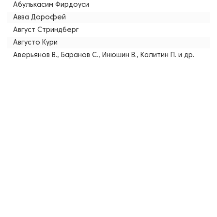
Абулькасим Фирдоуси
Авва Дорофей
Август Стриндберг
Августо Кури
Аверьянов В., Баранов С., Инюшин В., Калитин П. и др.