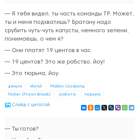
— Я тебя видел, ты часть команды ТР. Может,
ты и меня подхватишь? Братану надо
срубить чуть-чуть капусты, немного зелени,
понимаешь, о чем я?
— Они платят 19 центов в час.
— 19 центов? Это же рабство, йоу!
— Это тюрьма, йоу.
деньги
Изгой
Майкл Скофилд
Побег (Prison Break)
работа
тюрьма
Cлайд с цитатой
— Ты готов?