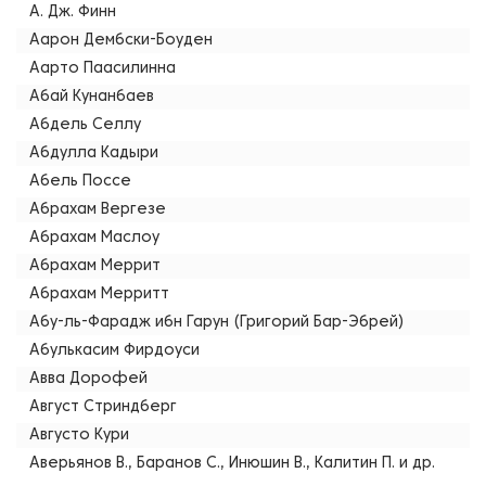
А. Дж. Финн
Аарон Дембски-Боуден
Аарто Паасилинна
Абай Кунанбаев
Абдель Селлу
Абдулла Кадыри
Абель Поссе
Абрахам Вергезе
Абрахам Маслоу
Абрахам Меррит
Абрахам Мерритт
Абу-ль-Фарадж ибн Гарун (Григорий Бар-Эбрей)
Абулькасим Фирдоуси
Авва Дорофей
Август Стриндберг
Августо Кури
Аверьянов В., Баранов С., Инюшин В., Калитин П. и др.