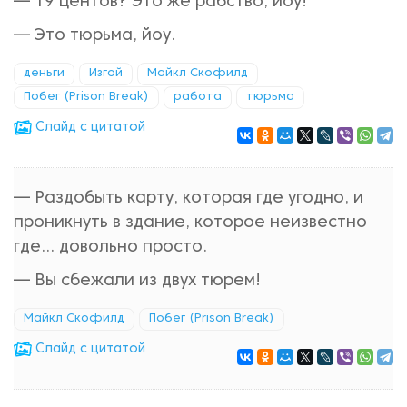
— 19 центов? Это же рабство, йоу!
— Это тюрьма, йоу.
деньги
Изгой
Майкл Скофилд
Побег (Prison Break)
работа
тюрьма
Cлайд с цитатой
— Раздобыть карту, которая где угодно, и
проникнуть в здание, которое неизвестно
где... довольно просто.
— Вы сбежали из двух тюрем!
Майкл Скофилд
Побег (Prison Break)
Cлайд с цитатой