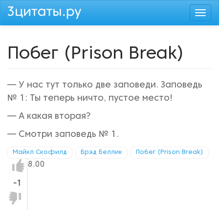
Перейти
Togg
к
navi
основному
содержанию
Побег (Prison Break)
— У нас тут только две заповеди. Заповедь
№ 1: Ты теперь ничто, пустое место!
— А какая вторая?
— Смотри заповедь № 1.
Майкл Скофилд
Брэд Беллик
Побег (Prison Break)
Нравится!
8.00
-1
Не
нравится!