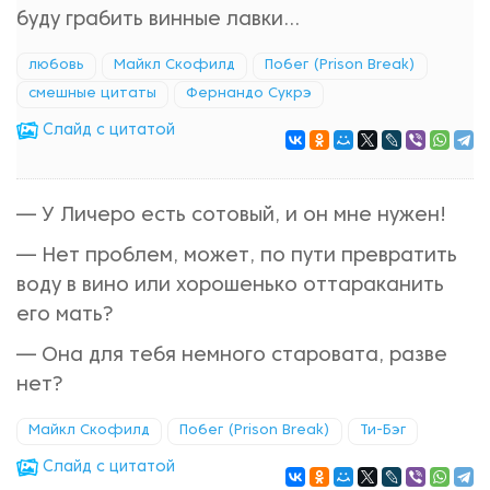
буду грабить винные лавки...
любовь
Майкл Скофилд
Побег (Prison Break)
смешные цитаты
Фернандо Сукрэ
Cлайд с цитатой
— У Личеро есть сотовый, и он мне нужен!
— Нет проблем, может, по пути превратить
воду в вино или хорошенько оттараканить
его мать?
— Она для тебя немного старовата, разве
нет?
Майкл Скофилд
Побег (Prison Break)
Ти-Бэг
Cлайд с цитатой