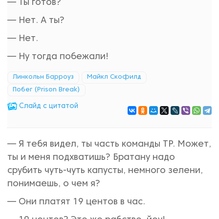
— Ты готов?
— Нет. А ты?
— Нет.
— Ну тогда побежали!
Линкольн Барроуз
Майкл Скофилд
Побег (Prison Break)
Cлайд с цитатой
— Я тебя видел, ты часть команды ТР. Может,
ты и меня подхватишь? Братану надо
срубить чуть-чуть капусты, немного зелени,
понимаешь, о чем я?
— Они платят 19 центов в час.