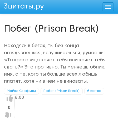
Перейти
Togg
к
navi
основному
содержанию
Побег (Prison Break)
Находясь в бегах, ты без конца
оглядываешься, вслушиваешься, думаешь:
«Та красавица хочет тебя или хочет тебя
сдать?» Это противно. Ты меняешь облик,
имя, а те, кого ты больше всех любишь,
платят, хотя ни в чем не виноваты.
Майкл Скофилд
Побег (Prison Break)
бегство
Нравится!
8.00
0
Не