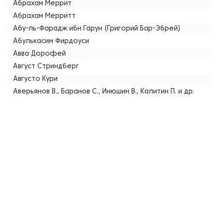
Абрахам Меррит
Абрахам Мерритт
Абу-ль-Фарадж ибн Гарун (Григорий Бар-Эбрей)
Абулькасим Фирдоуси
Авва Дорофей
Август Стриндберг
Августо Кури
Аверьянов В., Баранов С., Инюшин В., Калитин П. и др.