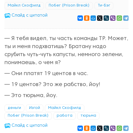
Майкл Скофилд
Побег (Prison Break)
Ти-Бэг
Cлайд с цитатой
— Я тебя видел, ты часть команды ТР. Может,
ты и меня подхватишь? Братану надо
срубить чуть-чуть капусты, немного зелени,
понимаешь, о чем я?
— Они платят 19 центов в час.
— 19 центов? Это же рабство, йоу!
— Это тюрьма, йоу.
деньги
Изгой
Майкл Скофилд
Побег (Prison Break)
работа
тюрьма
Cлайд с цитатой