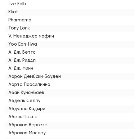
Ilze Falb
Kkat
Pharmama
Tony Lonk
V. Менеджер мафии
Yoo Eon-Hwa
А. Дж. Беттс
А. Дж. Риддл
А. Дж. Финн
Аарон Дембски-Боуден
Аарто Паасилинна
Абай Кунанбаев
Абдель Селлу
Абдулла Кадыри
Абель Поссе
Абрахам Вергезе
Абрахам Маслоу