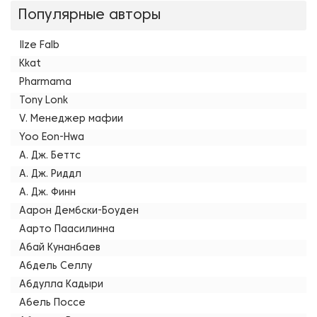
Популярные авторы
Ilze Falb
Kkat
Pharmama
Tony Lonk
V. Менеджер мафии
Yoo Eon-Hwa
А. Дж. Беттс
А. Дж. Риддл
А. Дж. Финн
Аарон Дембски-Боуден
Аарто Паасилинна
Абай Кунанбаев
Абдель Селлу
Абдулла Кадыри
Абель Поссе