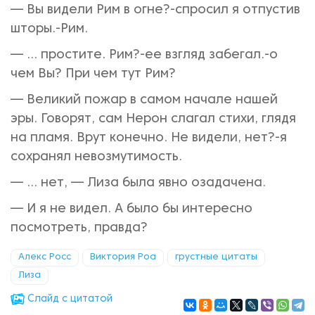
— Вы видели Рим в огне?-спросил я отпустив
шторы.-Рим.
— … простите. Рим?-ее взгляд забегал.-о
чем Вы? При чем тут Рим?
— Великий пожар в самом начале нашей
эры. Говорят, сам Нерон слагал стихи, глядя
на пламя. Врут конечно. Не видели, нет?-я
сохранял невозмутимость.
— … нет, — Лиза была явно озадачена.
— И я не видел. А было бы интересно
посмотреть, правда?
Алекс Росс
Виктория Роа
грустные цитаты
Лиза
Cлайд с цитатой