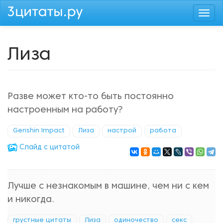
Перейти
Togg
к
navi
основному
содержанию
Лиза
Разве может кто-то быть постоянно
настроенным на работу?
Genshin Impact
Лиза
настрой
работа
Cлайд с цитатой
Лучше с незнакомым в машине, чем ни с кем
и никогда.
грустные цитаты
Лиза
одиночество
секс