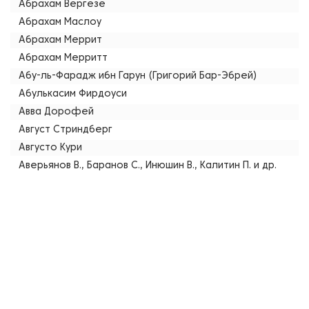
Абрахам Вергезе
Абрахам Маслоу
Абрахам Меррит
Абрахам Мерритт
Абу-ль-Фарадж ибн Гарун (Григорий Бар-Эбрей)
Абулькасим Фирдоуси
Авва Дорофей
Август Стриндберг
Августо Кури
Аверьянов В., Баранов С., Инюшин В., Калитин П. и др.