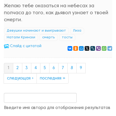
Желаю тебе оказаться на небесах за
полчаса до того, как дьявол узнает о твоей
смерти.
Девушки начинают и выигрывают
Лиза
Натали Крински
смерть
тосты
Cлайд с цитатой
1
2
3
4
5
6
7
8
9
следующая ›
последняя »
Введите имя автора для отображения результатов