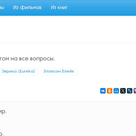
мы
Из фильмов
Из книг
ом на все вопросы.
Эврика (Eureka)
Эллисон Блейк
ир.
р.