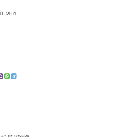
ят они
.
на источник.