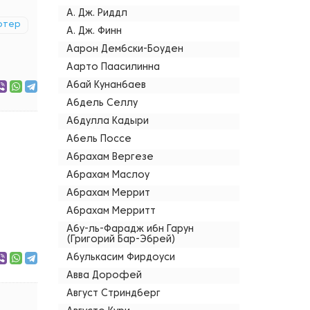
А. Дж. Риддл
ртер
А. Дж. Финн
Аарон Дембски-Боуден
Аарто Паасилинна
Абай Кунанбаев
Абдель Селлу
Абдулла Кадыри
Абель Поссе
Абрахам Вергезе
Абрахам Маслоу
Абрахам Меррит
Абрахам Мерритт
Абу-ль-Фарадж ибн Гарун
(Григорий Бар-Эбрей)
Абулькасим Фирдоуси
Авва Дорофей
Август Стриндберг