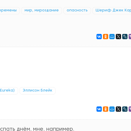
перемены
мир, мироздание
опасность
Шериф Джек Ка
Eureka)
Эллисон Блейк
пать днём, мне, например.