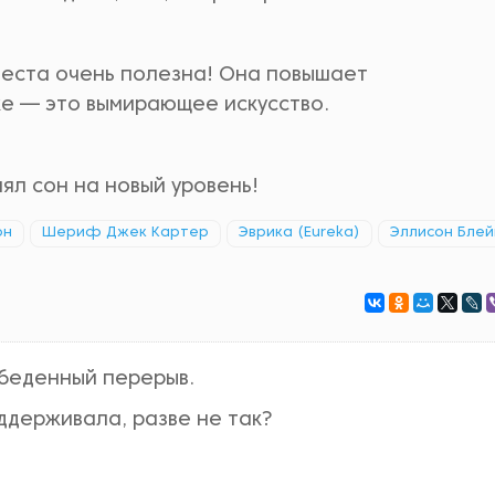
еста очень полезна! Она повышает
же — это вымирающее искусство.
нял сон на новый уровень!
он
Шериф Джек Картер
Эврика (Eureka)
Эллисон Блей
беденный перерыв.
оддерживала, разве не так?