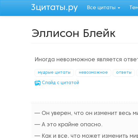
Перейти
Все цитаты
Те
к
основному
содержанию
Эллисон Блейк
Иногда невозможное является ответ
мудрые цитаты
невозможное
ответы
Cлайд с цитатой
— Он уверен, что он изменит весь м
— А это крайне опасно.
— Как и все, что может изменить ми