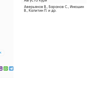
Августо Кури
Аверьянов В., Баранов С., Инюшин
В., Калитин П. и др.
к