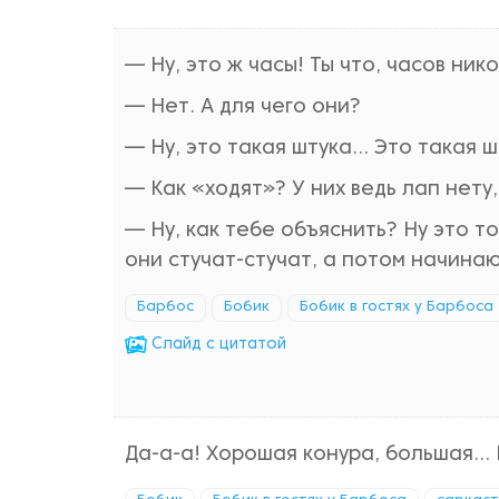
— Ну, это ж часы! Ты что, часов ник
— Нет. А для чего они?
— Ну, это такая штука… Это такая 
— Как «ходят»? У них ведь лап нету,
— Ну, как тебе объяснить? Ну это то
они стучат-стучат, а потом начинаю
Барбос
Бобик
Бобик в гостях у Барбоса
Cлайд с цитатой
Да-а-а! Хорошая конура, большая… Н