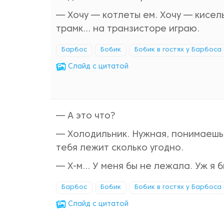
— Хочу — котлеты ем. Хочу — кисель
трамк… на транзисторе играю.
Барбос
Бобик
Бобик в гостях у Барбоса
Cлайд с цитатой
— А это что?
— Холодильник. Нужная, понимаешь, 
тебя лежит сколько угодно.
— Х-м… У меня бы не лежала. Уж я 
Барбос
Бобик
Бобик в гостях у Барбоса
Cлайд с цитатой