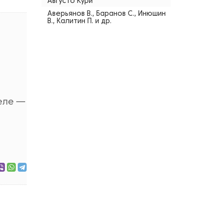
Августо Кури
Аверьянов В., Баранов С., Инюшин
В., Калитин П. и др.
деле —