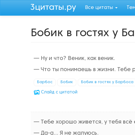
Перейти
Все цитаты
Те
к
основному
содержанию
Бобик в гостях у Б
— Ну и что? Веник, как веник.
— Что ты понимаешь в жизни. Тебе 
Барбос
Бобик
Бобик в гостях у Барбоса
Cлайд с цитатой
— Тебе хорошо живется, у тебя всё 
— Да-а… Я не жалуюсь.