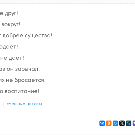
е друг!
 вокруг!
т добрее существа!
одаёт!
не даёт!
аз он зарычал.
их не бросается.
то воспитание!
смешные цитаты