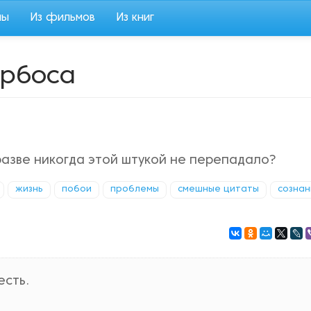
мы
Из фильмов
Из книг
арбоса
разве никогда этой штукой не перепадало?
жизнь
побои
проблемы
смешные цитаты
сознан
есть.