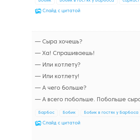
Бобик
Бобик в гостях у Барбоса
саркаст
Cлайд с цитатой
— Сыра хочешь?
— Ха! Спрашиваешь!
— Или котлету?
— Или котлету!
— А чего больше?
— А всего побольше. Побольше сыра
Барбос
Бобик
Бобик в гостях у Барбоса
Cлайд с цитатой