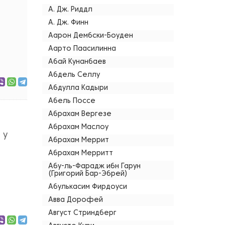
А. Дж. Риддл
А. Дж. Финн
Аарон Дембски-Боуден
Аарто Паасилинна
Абай Кунанбаев
Абдель Селлу
Абдулла Кадыри
Абель Поссе
Абрахам Вергезе
Абрахам Маслоу
 у
Абрахам Меррит
Абрахам Мерритт
Абу-ль-Фарадж ибн Гарун
(Григорий Бар-Эбрей)
Абулькасим Фирдоуси
Авва Дорофей
Август Стриндберг