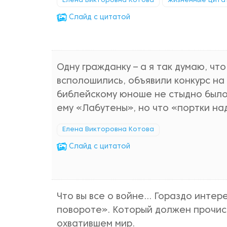
Елена Викторовна Котова
жизненные цита
Cлайд с цитатой
Одну гражданку – а я так думаю, чт
всполошились, объявили конкурс на
библейскому юноше не стыдно было 
ему «Лабутены», но что «портки на
Елена Викторовна Котова
Cлайд с цитатой
Что вы все о войне... Гораздо интер
повороте». Который должен прочист
охватившем мир.