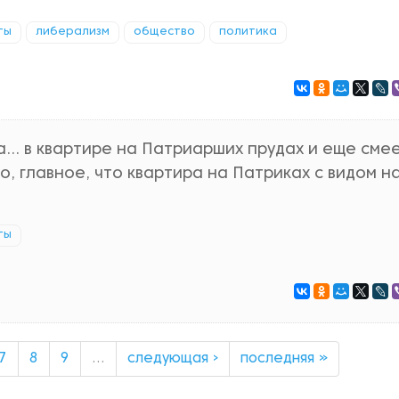
ты
либерализм
общество
политика
та… в квартире на Патриарших прудах и еще сме
о, главное, что квартира на Патриках с видом н
ты
7
8
9
…
следующая ›
последняя »