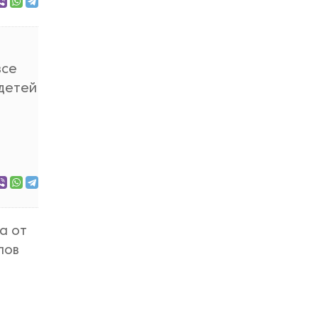
все
 детей
а от
лов