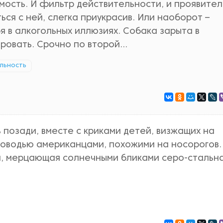
мость. И фильтр действительности, и проявитель
ся с ней, слегка приукрасив. Или наоборот –
я в алкогольных иллюзиях. Собака зарыта в
тровать. Срочно по второй…
льность
ь позади, вместе с криками детей, визжащих на
ководью американцами, похожими на носорогов.
а, мерцающая солнечными бликами серо-стальн