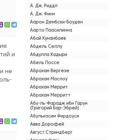
А. Дж. Риддл
А. Дж. Финн
Аарон Дембски-Боуден
Аарто Паасилинна
Абай Кунанбаев
ние
Абдель Селлу
тий и
Абдулла Кадыри
Абель Поссе
 и не
Абрахам Вергезе
Абрахам Маслоу
оль-
Абрахам Меррит
Абрахам Мерритт
Абу-ль-Фарадж ибн Гарун
(Григорий Бар-Эбрей)
Абулькасим Фирдоуси
Авва Дорофей
Август Стриндберг