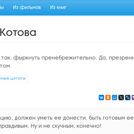
мы
Из фильмов
Из книг
Котова
 так, фыркнуть пренебрежительно. Да, презрен
том.
нные цитаты
цию, должен уметь ее донести, быть готовым ее
правдивым. Ну и не скучным, конечно!