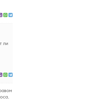
т ли
правом
оса,