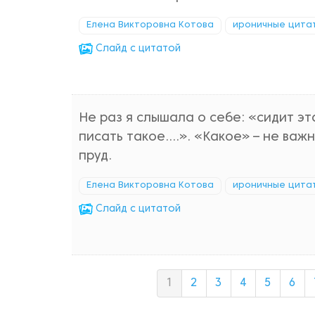
Елена Викторовна Котова
ироничные цита
Cлайд с цитатой
Не раз я слышала о себе: «сидит э
писать такое….». «Какое» – не важн
пруд.
Елена Викторовна Котова
ироничные цита
Cлайд с цитатой
1
2
3
4
5
6