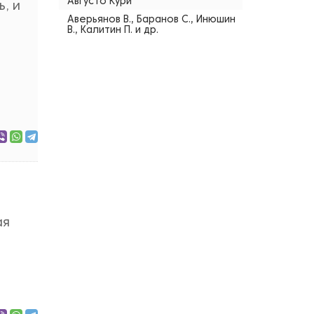
Августо Кури
, и
Аверьянов В., Баранов С., Инюшин
В., Калитин П. и др.
ая