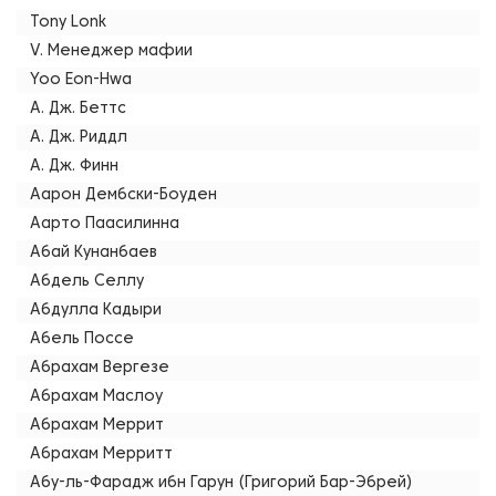
Tony Lonk
V. Менеджер мафии
Yoo Eon-Hwa
А. Дж. Беттс
А. Дж. Риддл
А. Дж. Финн
Аарон Дембски-Боуден
Аарто Паасилинна
Абай Кунанбаев
Абдель Селлу
Абдулла Кадыри
Абель Поссе
Абрахам Вергезе
Абрахам Маслоу
Абрахам Меррит
Абрахам Мерритт
Абу-ль-Фарадж ибн Гарун (Григорий Бар-Эбрей)