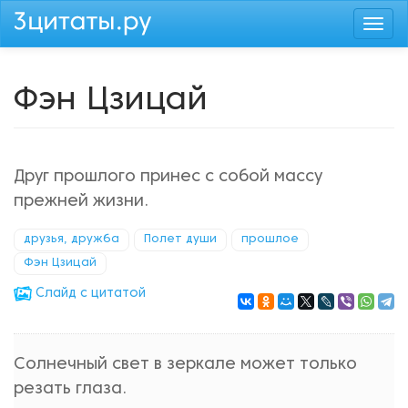
Перейти
Togg
к
navi
основному
содержанию
Фэн Цзицай
Друг прошлого принес с собой массу
прежней жизни.
друзья, дружба
Полет души
прошлое
Фэн Цзицай
Cлайд с цитатой
Солнечный свет в зеркале может только
резать глаза.