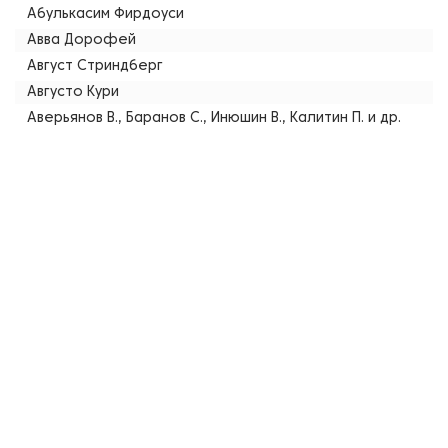
Абулькасим Фирдоуси
Авва Дорофей
Август Стриндберг
Августо Кури
Аверьянов В., Баранов С., Инюшин В., Калитин П. и др.