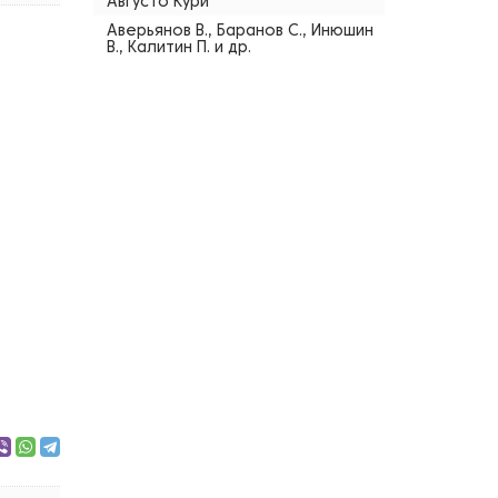
Августо Кури
Аверьянов В., Баранов С., Инюшин
В., Калитин П. и др.