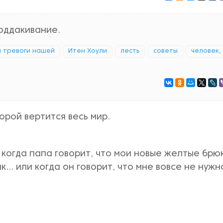
оддакивание.
а тревоги нашей
Итен Хоули
лесть
советы
человек,
торой вертится весь мир.
когда папа говорит, что мои новые желтые брю
ак… или когда он говорит, что мне вовсе не нужн