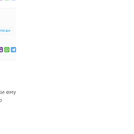
 люди
ки ему
о