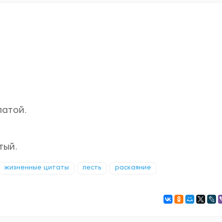
латой.
тый.
жизненные цитаты
лесть
раскаяние