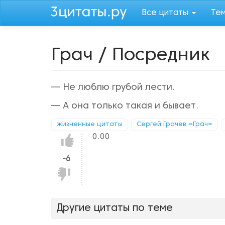
Перейти
Все цитаты
Те
к
основному
содержанию
Грач / Посредник
— Не люблю грубой лести.
— А она только такая и бывает.
жизненные цитаты
Сергей Грачёв «Грач»
0.00
Нравится!
-6
Не
нравится!
Другие цитаты по теме