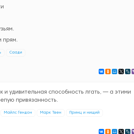
ти
зьям.
и прям.
ь
Саади
ык и удивительная способность лгать, — а этими
лепую привязанность.
Майлс Гендон
Марк Твен
Принц и нищий