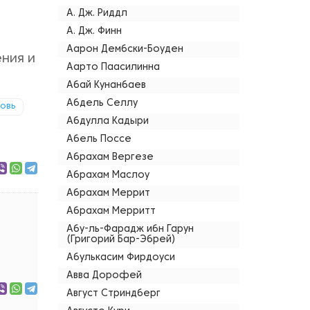
А. Дж. Риддл
А. Дж. Финн
Аарон Дембски-Боуден
ения и
Аарто Паасилинна
Абай Кунанбаев
Абдель Селлу
овь
Абдулла Кадыри
Абель Поссе
Абрахам Вергезе
Абрахам Маслоу
Абрахам Меррит
Абрахам Мерритт
Абу-ль-Фарадж ибн Гарун
(Григорий Бар-Эбрей)
Абулькасим Фирдоуси
Авва Дорофей
Август Стриндберг