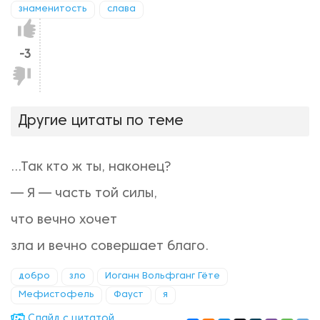
знаменитость
слава
Нравится!
-3
Не
нравится!
Другие цитаты по теме
…Так кто ж ты, наконец?
— Я — часть той силы,
что вечно хочет
зла и вечно совершает благо.
добро
зло
Иоганн Вольфганг Гёте
Мефистофель
Фауст
я
Cлайд с цитатой