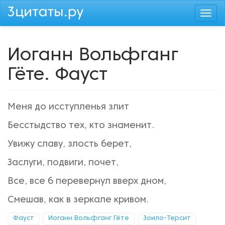
Перейти
Togg
к
navi
основному
содержанию
Иоганн Вольфганг
Гёте. Фауст
Меня до исступленья злит
Бесстыдство тех, кто знаменит.
Увижу славу, злость берет,
Заслуги, подвиги, почет,
Все, все б перевернул вверх дном,
Смешав, как в зеркале кривом.
Фауст
Иоганн Вольфганг Гёте
Зоило-Терсит