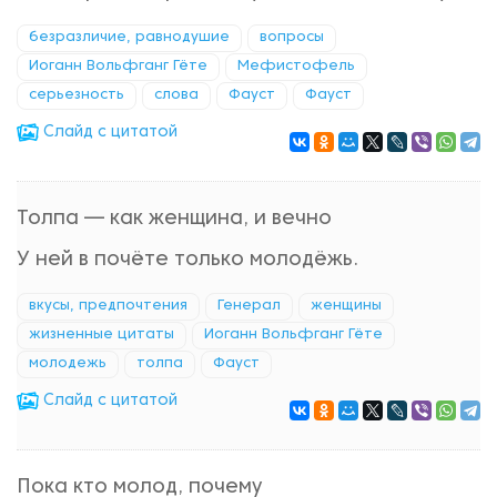
безразличие, равнодушие
вопросы
Иоганн Вольфганг Гёте
Мефистофель
серьезность
слова
Фауст
Фауст
Cлайд с цитатой
Толпа — как женщина, и вечно
У ней в почёте только молодёжь.
вкусы, предпочтения
Генерал
женщины
жизненные цитаты
Иоганн Вольфганг Гёте
молодежь
толпа
Фауст
Cлайд с цитатой
Пока кто молод, почему