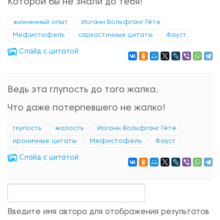
Которой бы не знали до тебя!
жизненный опыт
Иоганн Вольфганг Гёте
Мефистофель
саркастичные цитаты
Фауст
Cлайд с цитатой
Ведь эта глупость до того жалка,
Что даже потерпевшего не жалко!
глупость
жалость
Иоганн Вольфганг Гёте
ироничные цитаты
Мефистофель
Фауст
Cлайд с цитатой
Введите имя автора для отображения результатов