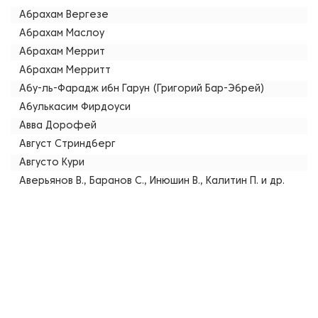
Абрахам Вергезе
Абрахам Маслоу
Абрахам Меррит
Абрахам Мерритт
Абу-ль-Фарадж ибн Гарун (Григорий Бар-Эбрей)
Абулькасим Фирдоуси
Авва Дорофей
Август Стриндберг
Августо Кури
Аверьянов В., Баранов С., Инюшин В., Калитин П. и др.