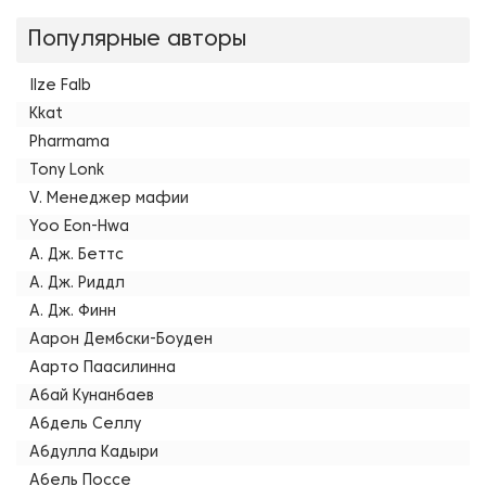
Популярные авторы
Ilze Falb
Kkat
Pharmama
Tony Lonk
V. Менеджер мафии
Yoo Eon-Hwa
А. Дж. Беттс
А. Дж. Риддл
А. Дж. Финн
Аарон Дембски-Боуден
Аарто Паасилинна
Абай Кунанбаев
Абдель Селлу
Абдулла Кадыри
Абель Поссе