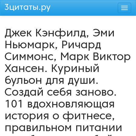
Перейти
Togg
к
navi
основному
содержанию
Джек Кэнфилд, Эми
Ньюмарк, Ричард
Симмонс, Марк Виктор
Хансен. Куриный
бульон для души.
Создай себя заново.
101 вдохновляющая
история о фитнесе,
правильном питании