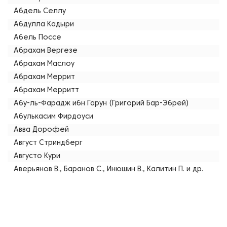
Абдель Селлу
Абдулла Кадыри
Абель Поссе
Абрахам Вергезе
Абрахам Маслоу
Абрахам Меррит
Абрахам Мерритт
Абу-ль-Фарадж ибн Гарун (Григорий Бар-Эбрей)
Абулькасим Фирдоуси
Авва Дорофей
Август Стриндберг
Августо Кури
Аверьянов В., Баранов С., Инюшин В., Калитин П. и др.