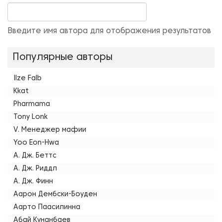
Введите имя автора для отображения результатов
Популярные авторы
Ilze Falb
Kkat
Pharmama
Tony Lonk
V. Менеджер мафии
Yoo Eon-Hwa
А. Дж. Беттс
А. Дж. Риддл
А. Дж. Финн
Аарон Дембски-Боуден
Аарто Паасилинна
Абай Кунанбаев