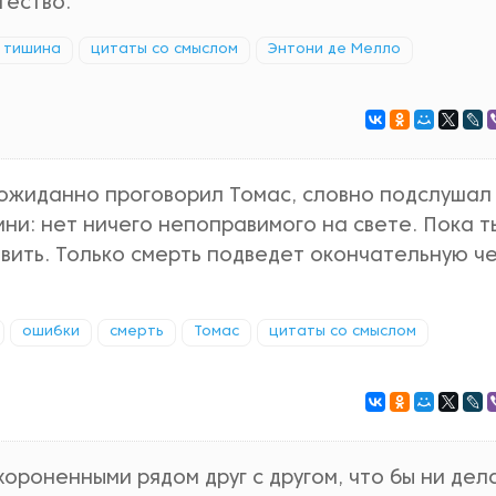
тество.
тишина
цитаты со смыслом
Энтони де Мелло
еожиданно проговорил Томас, словно подслушал
ни: нет ничего непоправимого на свете. Пока т
вить. Только смерть подведет окончательную ч
ошибки
смерть
Томас
цитаты со смыслом
хороненными рядом друг с другом, что бы ни дел