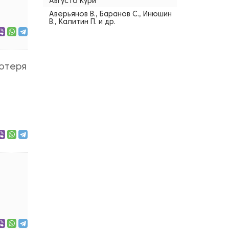
Августо Кури
Аверьянов В., Баранов С., Инюшин
В., Калитин П. и др.
потеря