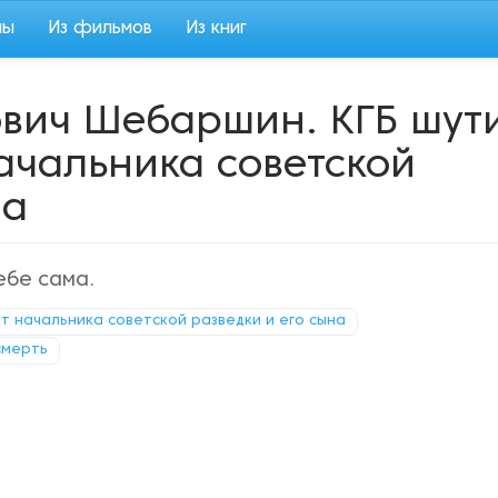
мы
Из фильмов
Из книг
вич Шебаршин. КГБ шут
начальника советской
на
ебе сама.
от начальника советской разведки и его сына
смерть