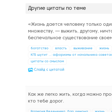
Другие цитаты по теме
«Жизнь дается человеку только один
множеству, — выжить, другому, нич
беспечальное существование своем
богатство
власть
выживание
жизнь
КГБ шутит ...: афоризмы от начальника советс
цитаты со смыслом
Cлайд с цитатой
Как же легко жить, когда можно прос
кто тебе дорог.
Валерия Веденеева. Дар демона
жизнь