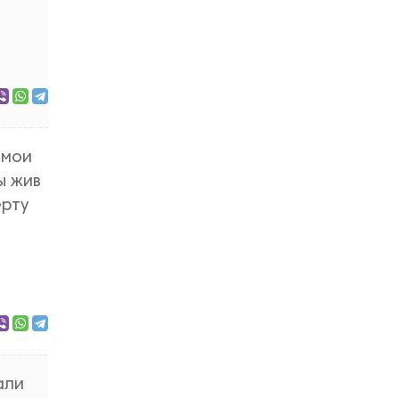
 мои
ы жив
ерту
али