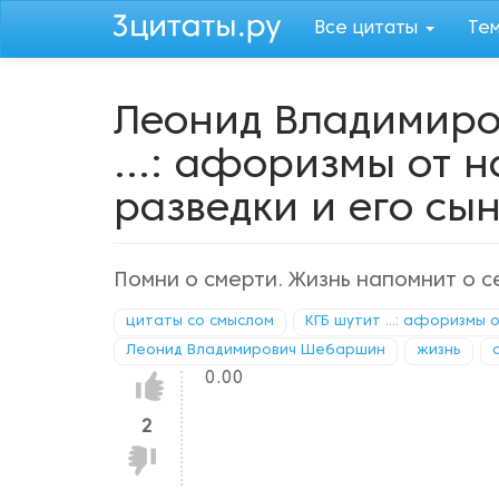
Перейти
Все цитаты
Те
к
основному
содержанию
Леонид Владимиро
...: афоризмы от 
разведки и его сы
Помни о смерти. Жизнь напомнит о с
цитаты со смыслом
КГБ шутит ...: афоризмы 
Леонид Владимирович Шебаршин
жизнь
0.00
Нравится!
2
Не
нравится!