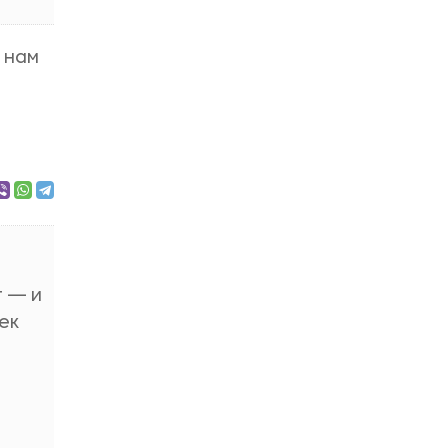
 нам
т — и
ек
е