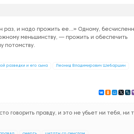
 раз, и надо прожить ее...» Одному, бесчислен
тожному меньшинству, — прожить и обеспечить
у потомству.
кой разведки и его сына
Леонид Владимирович Шебаршин
то говорить правду, и это не убьет ни тебя, ни т
правда
смерть
цитаты со смыслом