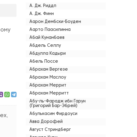
А. Дж. Риддл
А. Дж. Финн
Аарон Дембски-Боуден
ному
Аарто Паасилинна
Абай Кунанбаев
Абдель Селлу
Абдулла Кадыри
Абель Поссе
Абрахам Вергезе
Абрахам Маслоу
Абрахам Меррит
Абрахам Мерритт
Абу-ль-Фарадж ибн Гарун
(Григорий Бар-Эбрей)
Абулькасим Фирдоуси
ех,
Авва Дорофей
Август Стриндберг