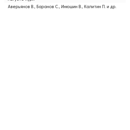
Аверьянов В., Баранов С., Инюшин В., Калитин П. и др.