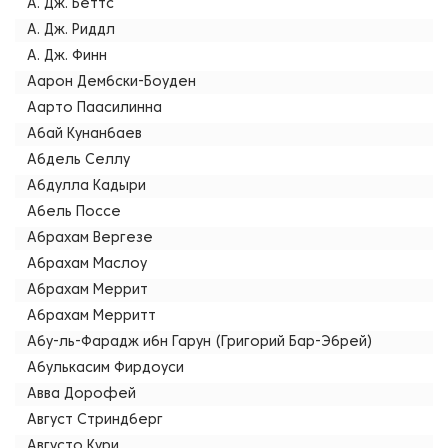
А. Дж. Беттс
А. Дж. Риддл
А. Дж. Финн
Аарон Дембски-Боуден
Аарто Паасилинна
Абай Кунанбаев
Абдель Селлу
Абдулла Кадыри
Абель Поссе
Абрахам Вергезе
Абрахам Маслоу
Абрахам Меррит
Абрахам Мерритт
Абу-ль-Фарадж ибн Гарун (Григорий Бар-Эбрей)
Абулькасим Фирдоуси
Авва Дорофей
Август Стриндберг
Августо Кури