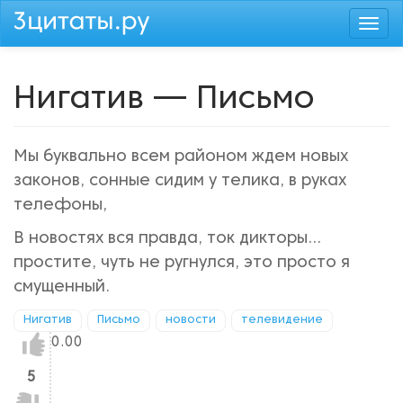
Перейти
Togg
к
navi
основному
содержанию
Нигатив — Письмо
Мы буквально всем районом ждем новых
законов, сонные сидим у телика, в руках
телефоны,
В новостях вся правда, ток дикторы...
простите, чуть не ругнулся, это просто я
смущенный.
Нигатив
Письмо
новости
телевидение
Нравится!
0.00
5