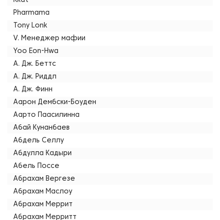
Kkat
Pharmama
Tony Lonk
V. Менеджер мафии
Yoo Eon-Hwa
А. Дж. Беттс
А. Дж. Риддл
А. Дж. Финн
Аарон Дембски-Боуден
Аарто Паасилинна
Абай Кунанбаев
Абдель Селлу
Абдулла Кадыри
Абель Поссе
Абрахам Вергезе
Абрахам Маслоу
Абрахам Меррит
Абрахам Мерритт