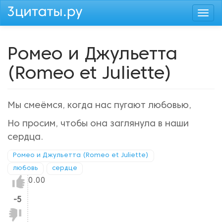
Перейти
Togg
к
navi
основному
содержанию
Ромео и Джульетта
(Romeo et Juliette)
Мы смеёмся, когда нас пугают любовью,
Но просим, чтобы она заглянула в наши
сердца.
Ромео и Джульетта (Romeo et Juliette)
любовь
сердце
Нравится!
0.00
-5
Не