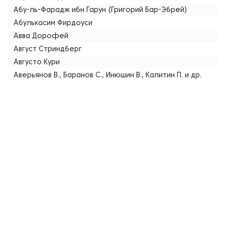
Абу-ль-Фарадж ибн Гарун (Григорий Бар-Эбрей)
Абулькасим Фирдоуси
Авва Дорофей
Август Стриндберг
Августо Кури
Аверьянов В., Баранов С., Инюшин В., Калитин П. и др.