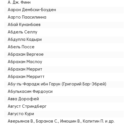
А. Дж. Финн
Аарон Дембски-Боуден
Аарто Паасилинна
Абай Кунанбаев
Абдель Селлу
Абдулла Кадыри
Абель Поссе
Абрахам Вергезе
Абрахам Маслоу
Абрахам Меррит
Абрахам Мерритт
Абу-ль-Фарадж ибн Гарун (Григорий Бар-Эбрей)
Абулькасим Фирдоуси
Авва Дорофей
Август Стриндберг
Августо Кури
Аверьянов В., Баранов С., Инюшин В., Калитин П. и др.