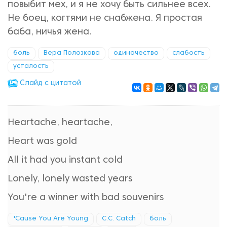
повыбит мех, и я не хочу быть сильнее всех.
Не боец, когтями не снабжена. Я простая
баба, ничья жена.
боль
Вера Полозкова
одиночество
слабость
усталость
Cлайд с цитатой
Heartache, heartache,
Heart was gold
All it had you instant cold
Lonely, lonely wasted years
You're a winner with bad souvenirs
'Cause You Are Young
C.C. Catch
боль