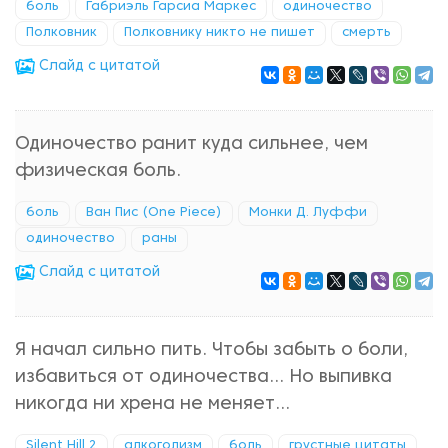
боль
Габриэль Гарсиа Маркес
одиночество
Полковник
Полковнику никто не пишет
смерть
Cлайд с цитатой
Одиночество ранит куда сильнее, чем
физическая боль.
боль
Ван Пис (One Piece)
Монки Д. Луффи
одиночество
раны
Cлайд с цитатой
Я начал сильно пить. Чтобы забыть о боли,
избавиться от одиночества... Но выпивка
никогда ни хрена не меняет...
Silent Hill 2
алкоголизм
боль
грустные цитаты