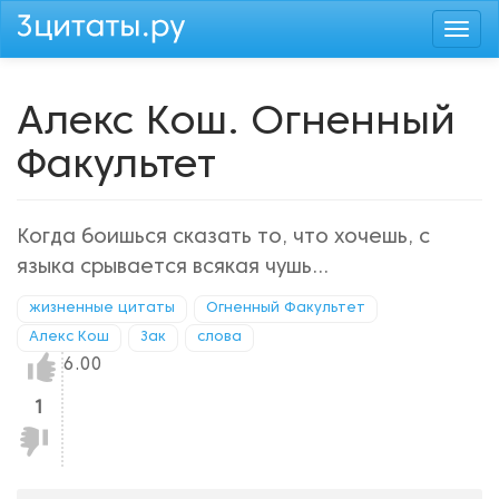
Перейти
Togg
к
navi
основному
содержанию
Алекс Кош. Огненный
Факультет
Когда боишься сказать то, что хочешь, с
языка срывается всякая чушь...
жизненные цитаты
Огненный Факультет
Алекс Кош
Зак
слова
Нравится!
6.00
1
Не
нравится!