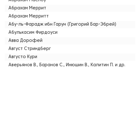
Абрахам Маслоу
Абрахам Меррит
Абрахам Мерритт
Абу-ль-Фарадж ибн Гарун (Григорий Бар-Эбрей)
Абулькасим Фирдоуси
Авва Дорофей
Август Стриндберг
Августо Кури
Аверьянов В., Баранов С., Инюшин В., Калитин П. и др.