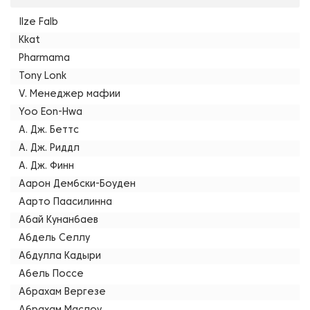
Ilze Falb
Kkat
Pharmama
Tony Lonk
V. Менеджер мафии
Yoo Eon-Hwa
А. Дж. Беттс
А. Дж. Риддл
А. Дж. Финн
Аарон Дембски-Боуден
Аарто Паасилинна
Абай Кунанбаев
Абдель Селлу
Абдулла Кадыри
Абель Поссе
Абрахам Вергезе