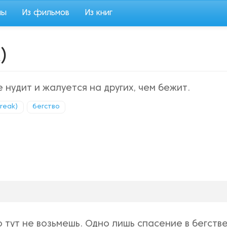
мы
Из фильмов
Из книг
)
е нудит и жалуется на других, чем бежит.
Break)
бегство
тут не возьмешь. Одно лишь спасение в бегстве