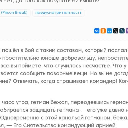
и нет, до того как покупать ей выпить!
 (Prison Break)
предусмотрительность
ы пошёл в бой с таким составом, который послал
что простительно юноше-добровольцу, непростит
 все вы поймете, что случилось несчастье. Что у
вается сообщить позорные вещи. Но вы не дога
 мне? Отвечать, когда спрашивает командир! Ког
и часа утра, гетман бежал, переодевшись герма
собирается защищать гетмана — его уже давно 
 Одновременно с этой канальей гетманом, бежа
ья, — Его Сиятельство командующий армией