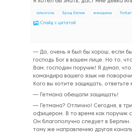
Я хотел бы знать, даст мне девка ил
алкоголь
Брэд Белик
женщины
Побег
Cлайд с цитатой
— Да, очень я был бы хорош, если б
господь Бог в вашем лице. Но то, 
Вам, господин поручик! Я думал, что
командира вашего язык не поворачи
Кого вы хотите защищать, ответьте
— Гетмана обещали защищать!
— Гетмана? Отлично! Сегодня, в тр
офицером. В то время как поручик 
Он благополучно следует в Берлин.
тому же направлению другая канал