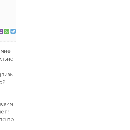
 мне
ельно
дливы.
о?
нским
нет!
ла по