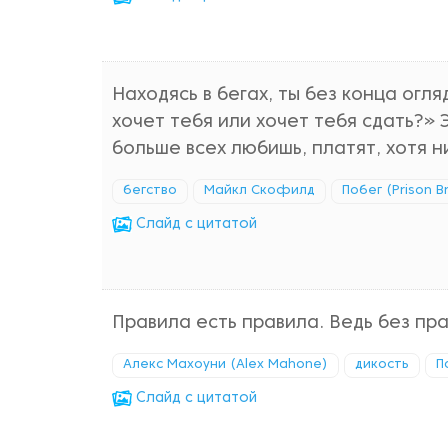
Находясь в бегах, ты без конца огл
хочет тебя или хочет тебя сдать?» Э
больше всех любишь, платят, хотя н
бегство
Майкл Скофилд
Побег (Prison B
Cлайд с цитатой
Правила есть правила. Ведь без пра
Алекс Махоуни (Alex Mahone)
дикость
П
Cлайд с цитатой