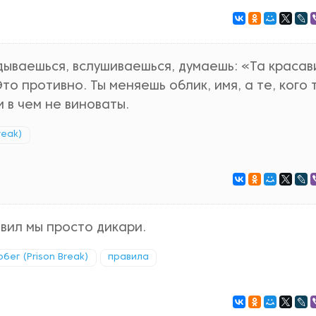
ядываешься, вслушиваешься, думаешь: «Та краса
то противно. Ты меняешь облик, имя, а те, кого 
и в чем не виноваты.
reak)
вил мы просто дикари.
обег (Prison Break)
правила