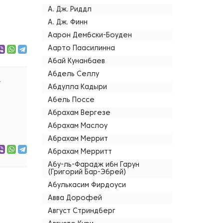
А. Дж. Риддл
А. Дж. Финн
Аарон Дембски-Боуден
Аарто Паасилинна
Абай Кунанбаев
Абдель Селлу
т
Абдулла Кадыри
Абель Поссе
Абрахам Вергезе
Абрахам Маслоу
Абрахам Меррит
Абрахам Мерритт
Абу-ль-Фарадж ибн Гарун
(Григорий Бар-Эбрей)
Абулькасим Фирдоуси
Авва Дорофей
Август Стриндберг