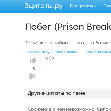
Перейти
Все цитаты
Те
к
основному
содержанию
Побег (Prison Break
Легче всего поймать того, кто больш
Алекс Махоуни (Alex Mahone)
Побег (Prison 
6.00
Нравится!
-5
Не
нравится!
Другие цитаты по теме
Сражение с ней невозможно. Силою 