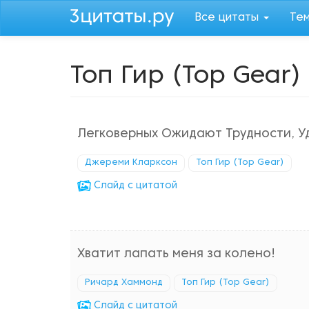
Перейти
Все цитаты
Те
к
основному
содержанию
Топ Гир (Top Gear)
Легковерных Ожидают Трудности, У
Джереми Кларксон
Топ Гир (Top Gear)
Cлайд с цитатой
Хватит лапать меня за колено!
Ричард Хаммонд
Топ Гир (Top Gear)
Cлайд с цитатой