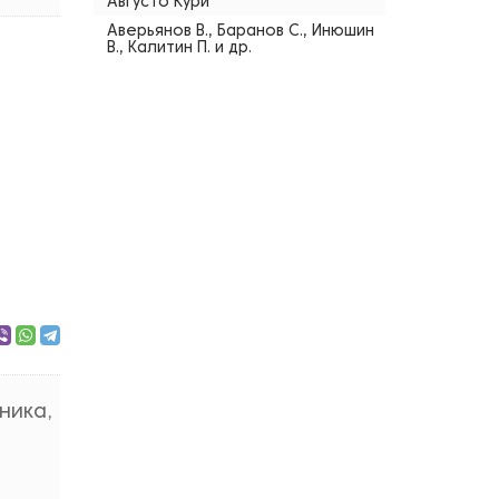
Августо Кури
Аверьянов В., Баранов С., Инюшин
В., Калитин П. и др.
ника,