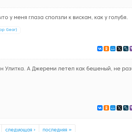
о у меня глаза сползли к вискам, как у голубя.
Top Gear)
н Улитка. А Джереми летел как бешеный, не ра
следующая ›
последняя »