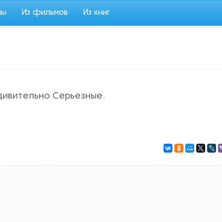
мы
Из фильмов
Из книг
дивительно Серьезные.