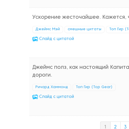
Ускорение жесточайшее. Кажется, чт
Джеймс Мэй
смешные цитаты
Топ Гир (
Cлайд с цитатой
Джеймс полз, как настоящий Капита
дороги.
Ричард Хаммонд
Топ Гир (Top Gear)
Cлайд с цитатой
1
2
3