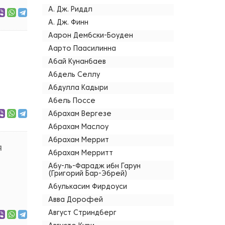
А. Дж. Риддл
А. Дж. Финн
Аарон Дембски-Боуден
Аарто Паасилинна
Абай Кунанбаев
Абдель Селлу
Абдулла Кадыри
Абель Поссе
Абрахам Вергезе
Абрахам Маслоу
Абрахам Меррит
я
Абрахам Мерритт
Абу-ль-Фарадж ибн Гарун
(Григорий Бар-Эбрей)
Абулькасим Фирдоуси
Авва Дорофей
Август Стриндберг