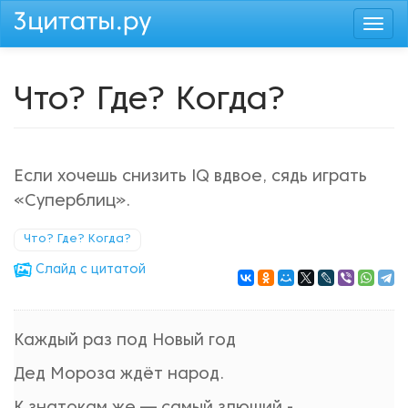
Перейти
Togg
к
navi
основному
содержанию
Что? Где? Когда?
Если хочешь снизить IQ вдвое, сядь играть
«Суперблиц».
Что? Где? Когда?
Cлайд с цитатой
Каждый раз под Новый год
Дед Мороза ждёт народ.