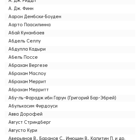
А. Дж. Риддл
А. Дж. Финн
Аарон Дембски-Боуден
Аарто Паасилинна
Абай Кунанбаев
Абдель Селлу
Абдулла Кадыри
Абель Поссе
Абрахам Вергезе
Абрахам Маслоу
Абрахам Меррит
Абрахам Мерритт
Абу-ль-Фарадж ибн Гарун (Григорий Бар-Эбрей)
Абулькасим Фирдоуси
Авва Дорофей
Август Стриндберг
Августо Кури
Аверьянов В., Баранов С., Инюшин В., Калитин П. и др.