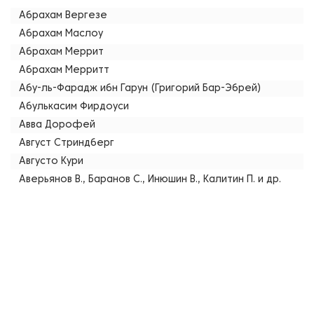
Абрахам Вергезе
Абрахам Маслоу
Абрахам Меррит
Абрахам Мерритт
Абу-ль-Фарадж ибн Гарун (Григорий Бар-Эбрей)
Абулькасим Фирдоуси
Авва Дорофей
Август Стриндберг
Августо Кури
Аверьянов В., Баранов С., Инюшин В., Калитин П. и др.