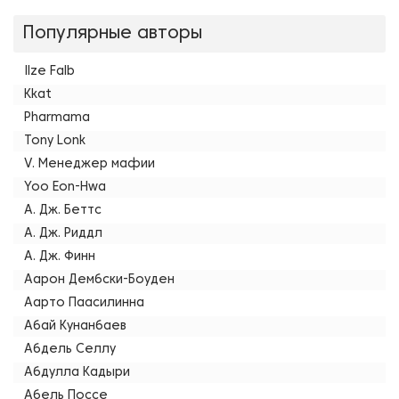
Популярные авторы
Ilze Falb
Kkat
Pharmama
Tony Lonk
V. Менеджер мафии
Yoo Eon-Hwa
А. Дж. Беттс
А. Дж. Риддл
А. Дж. Финн
Аарон Дембски-Боуден
Аарто Паасилинна
Абай Кунанбаев
Абдель Селлу
Абдулла Кадыри
Абель Поссе