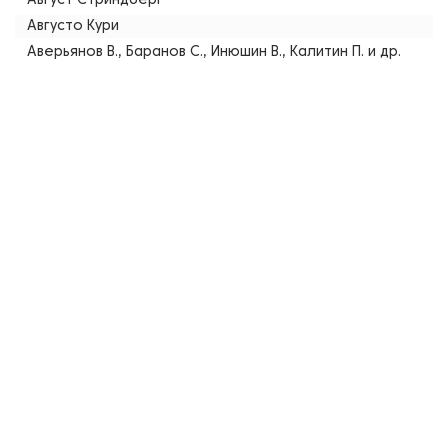
Август Стриндберг
Августо Кури
Аверьянов В., Баранов С., Инюшин В., Калитин П. и др.