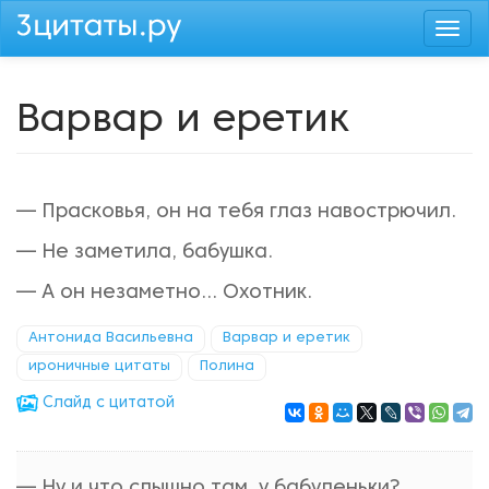
Перейти
Togg
к
navi
основному
содержанию
Варвар и еретик
— Прасковья, он на тебя глаз навострючил.
— Не заметила, бабушка.
— А он незаметно... Охотник.
Антонида Васильевна
Варвар и еретик
ироничные цитаты
Полина
Cлайд с цитатой
— Ну и что слышно там, у бабуленьки?