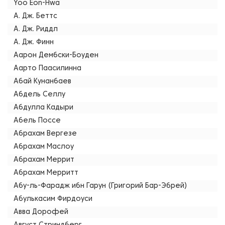
Yoo Eon-Hwa
А. Дж. Беттс
А. Дж. Риддл
А. Дж. Финн
Аарон Дембски-Боуден
Аарто Паасилинна
Абай Кунанбаев
Абдель Селлу
Абдулла Кадыри
Абель Поссе
Абрахам Вергезе
Абрахам Маслоу
Абрахам Меррит
Абрахам Мерритт
Абу-ль-Фарадж ибн Гарун (Григорий Бар-Эбрей)
Абулькасим Фирдоуси
Авва Дорофей