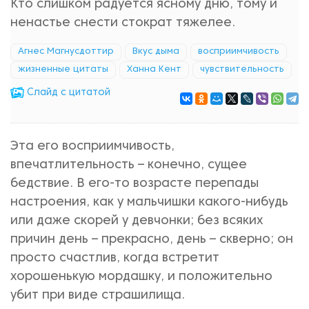
Кто слишком радуется ясному дню, тому и
ненастье снести стократ тяжелее.
Агнес Магнусдоттир
Вкус дыма
восприимчивость
жизненные цитаты
Ханна Кент
чувствительность
Cлайд с цитатой
Эта его восприимчивость,
впечатлительность – конечно, сущее
бедствие. В его-то возрасте перепады
настроения, как у мальчишки какого-нибудь
или даже скорей у девчонки; без всяких
причин день – прекрасно, день – скверно; он
просто счастлив, когда встретит
хорошенькую мордашку, и положительно
убит при виде страшилища.