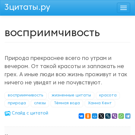
Перейти
Togg
к
navi
основному
содержанию
восприимчивость
Природа прекраснее всего по утрам и
вечером. От такой красоты и заплакать не
грех. А иные люди всю жизнь проживут и так
ничего не увидят и не почувствуют.
восприимчивость
жизненные цитаты
красота
природа
слезы
Тёмная вода
Ханна Кент
Cлайд с цитатой