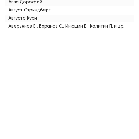
Авва Дорофей
Август Стриндберг
Августо Кури
Аверьянов В., Баранов С., Инюшин В., Калитин П. и др.