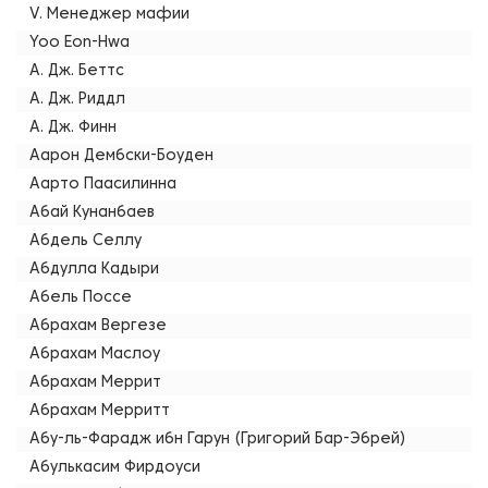
V. Менеджер мафии
Yoo Eon-Hwa
А. Дж. Беттс
А. Дж. Риддл
А. Дж. Финн
Аарон Дембски-Боуден
Аарто Паасилинна
Абай Кунанбаев
Абдель Селлу
Абдулла Кадыри
Абель Поссе
Абрахам Вергезе
Абрахам Маслоу
Абрахам Меррит
Абрахам Мерритт
Абу-ль-Фарадж ибн Гарун (Григорий Бар-Эбрей)
Абулькасим Фирдоуси