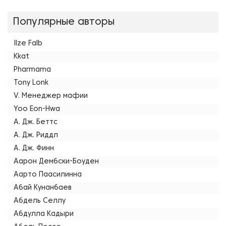
Популярные авторы
Ilze Falb
Kkat
Pharmama
Tony Lonk
V. Менеджер мафии
Yoo Eon-Hwa
А. Дж. Беттс
А. Дж. Риддл
А. Дж. Финн
Аарон Дембски-Боуден
Аарто Паасилинна
Абай Кунанбаев
Абдель Селлу
Абдулла Кадыри