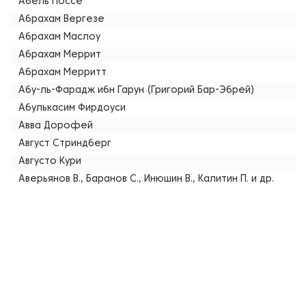
Абель Поссе
Абрахам Вергезе
Абрахам Маслоу
Абрахам Меррит
Абрахам Мерритт
Абу-ль-Фарадж ибн Гарун (Григорий Бар-Эбрей)
Абулькасим Фирдоуси
Авва Дорофей
Август Стриндберг
Августо Кури
Аверьянов В., Баранов С., Инюшин В., Калитин П. и др.