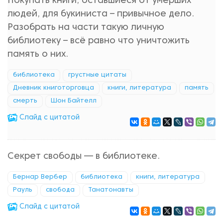
Покупать книги, оставшиеся от умерших
людей, для букиниста – привычное дело.
Разобрать на части такую личную
библиотеку – всё равно что уничтожить
память о них.
библиотека
грустные цитаты
Дневник книготорговца
книги, литература
память
смерть
Шон Байтелл
Cлайд с цитатой
Секрет свободы — в библиотеке.
Бернар Вербер
библиотека
книги, литература
Рауль
свобода
Танатонавты
Cлайд с цитатой