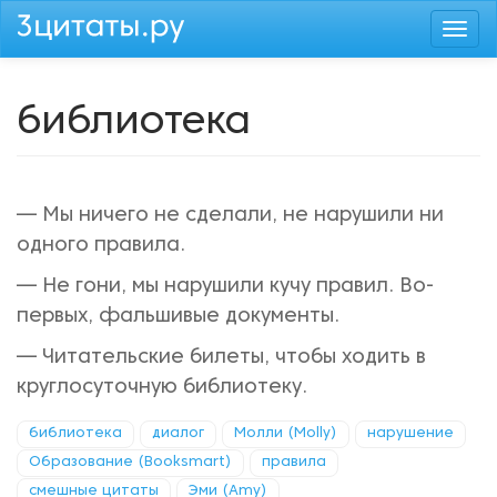
Перейти
Togg
к
navi
основному
содержанию
библиотека
— Мы ничего не сделали, не нарушили ни
одного правила.
— Не гони, мы нарушили кучу правил. Во-
первых, фальшивые документы.
— Читательские билеты, чтобы ходить в
круглосуточную библиотеку.
библиотека
диалог
Молли (Molly)
нарушение
Образование (Booksmart)
правила
смешные цитаты
Эми (Amy)